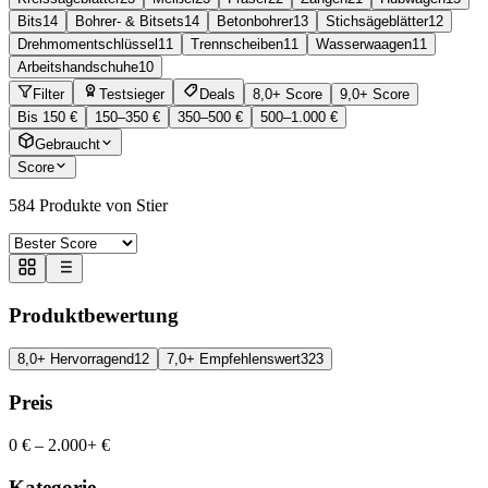
Bits
14
Bohrer- & Bitsets
14
Betonbohrer
13
Stichsägeblätter
12
Drehmomentschlüssel
11
Trennscheiben
11
Wasserwaagen
11
Arbeitshandschuhe
10
Filter
Testsieger
Deals
8,0+ Score
9,0+ Score
Bis 150 €
150–350 €
350–500 €
500–1.000 €
Gebraucht
Score
584
Produkte von Stier
Produktbewertung
8,0+ Hervorragend
12
7,0+ Empfehlenswert
323
Preis
0 €
–
2.000+ €
Kategorie