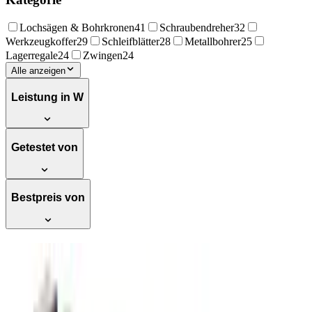
Lochsägen & Bohrkronen
41
Schraubendreher
32
Werkzeugkoffer
29
Schleifblätter
28
Metallbohrer
25
Lagerregale
24
Zwingen
24
Alle anzeigen
Leistung in W
Getestet von
Bestpreis von
STIER Falt-Arbeitsbock Sägebock
höhenverstellbar 590 kg, rutschfester
Stand und Arbeits-Oberfläche,
Klappbock, Arbeits-Unterstellbock,