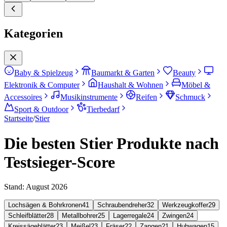
Kategorien
Baby & Spielzeug
Baumarkt & Garten
Beauty
Elektronik & Computer
Haushalt & Wohnen
Möbel &
Accessoires
Musikinstrumente
Reifen
Schmuck
Sport & Outdoor
Tierbedarf
Startseite
/
Stier
Die besten Stier Produkte nach
Testsieger-Score
Stand:
August 2026
Lochsägen & Bohrkronen
41
Schraubendreher
32
Werkzeugkoffer
29
Schleifblätter
28
Metallbohrer
25
Lagerregale
24
Zwingen
24
Kreissägeblätter
23
Meißel
23
Fräser
22
Zangen
21
Hubwagen
15