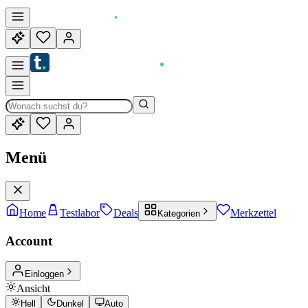
Menü
Home
Testlabor
Deals
Merkzettel
Kategorien
Account
Einloggen
Ansicht
Hell
Dunkel
Auto