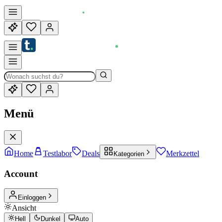
Menü
Home
Testlabor
Deals
Merkzettel
Kategorien
Account
Einloggen
Ansicht
Hell
Dunkel
Auto