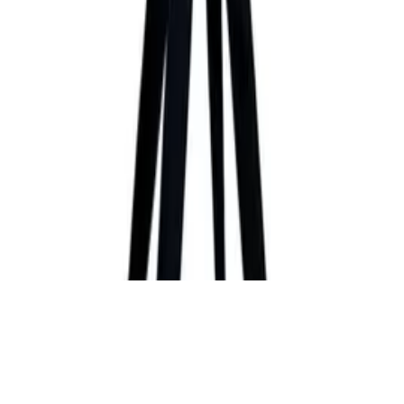
zzgl. Versandkosten. Alle Angaben ohne Gewähr.
©
2026
Testsieger.de
Frage stellen
Frage stellen