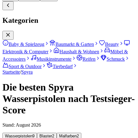
Kategorien
Baby & Spielzeug
Baumarkt & Garten
Beauty
Elektronik & Computer
Haushalt & Wohnen
Möbel &
Accessoires
Musikinstrumente
Reifen
Schmuck
Sport & Outdoor
Tierbedarf
Startseite
/
Spyra
Die besten Spyra
Wasserpistolen nach Testsieger-
Score
Stand:
August 2026
Wasserpistolen
9
Blaster
2
Malfarben
2