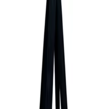
Testlabor
Karriere
Services
Datenschutz
Impressum
Privatsphäre
Partner
Shop anmelden
Shop Login
Folge uns
Deutschlands großes Verbraucherportal mit Testberichten und
integriertem Preisvergleich
Alle Preise inkl. der jeweils geltenden gesetzlichen MwSt., ggf.