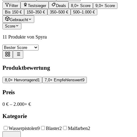
Filter
Testsieger
Deals
8,0+ Score
9,0+ Score
Bis 150 €
150–350 €
350–500 €
500–1.000 €
Gebraucht
Score
11
Produkte von Spyra
Produktbewertung
8,0+ Hervorragend
1
7,0+ Empfehlenswert
9
Preis
0 €
–
2.000+ €
Kategorie
Wasserpistolen
9
Blaster
2
Malfarben
2