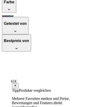
Farbe
Getestet von
Bestpreis von
Spyra SpyraThree, Wasserpistole ,rot
Hervorragend
Testsieger Score
84
61
€
ab
112
120,54 €
Tipp
Produkte vergleichen
Mehrere Favoriten merken und Preise,
SPYRA SpyraFour, Premium
Bewertungen und Features direkt
Wasserblaster mit präzisem Einzelschuss,