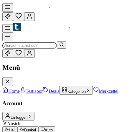
Menü
Home
Testlabor
Deals
Merkzettel
Kategorien
Account
Einloggen
Ansicht
Hell
Dunkel
Auto