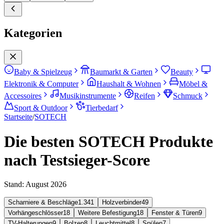
Kategorien
Baby & Spielzeug
Baumarkt & Garten
Beauty
Elektronik & Computer
Haushalt & Wohnen
Möbel &
Accessoires
Musikinstrumente
Reifen
Schmuck
Sport & Outdoor
Tierbedarf
Startseite
/
SOTECH
Die besten SOTECH Produkte
nach Testsieger-Score
Stand:
August 2026
Scharniere & Beschläge
1.341
Holzverbinder
49
Vorhängeschlösser
18
Weitere Befestigung
18
Fenster & Türen
9
TV-Halterungen
9
Bolzen
8
Leuchtmittel
8
Spülen
7