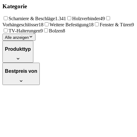
Kategorie
Scharniere & Beschläge
1.341
Holzverbinder
49
Vorhängeschlösser
18
Weitere Befestigung
18
Fenster & Türen
9
TV-Halterungen
9
Bolzen
8
Alle anzeigen
Produkttyp
Bestpreis von
10 Stück SOTECH Hülsenschrauben weiß
Bohrloch-Ø 8 mm für Holzstärke 31-40
mm mit M6 Gewinde
Verbindungsschraube mit Hülse
Möbelverbinder aus Stahl - Kunststoff
Schrankverbinder mit Schlitz Antrieb -