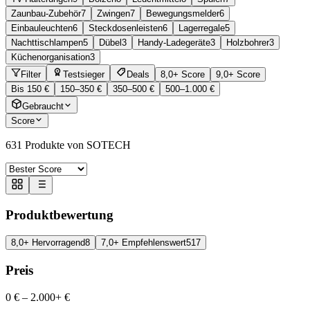
Zaunbau-Zubehör
7
Zwingen
7
Bewegungsmelder
6
Einbauleuchten
6
Steckdosenleisten
6
Lagerregale
5
Nachttischlampen
5
Dübel
3
Handy-Ladegeräte
3
Holzbohrer
3
Küchenorganisation
3
Filter
Testsieger
Deals
8,0+ Score
9,0+ Score
Bis 150 €
150–350 €
350–500 €
500–1.000 €
Gebraucht
Score
631
Produkte von SOTECH
Produktbewertung
8,0+ Hervorragend
8
7,0+ Empfehlenswert
517
Preis
0 €
–
2.000+ €