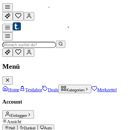
Menü
Home
Testlabor
Deals
Merkzettel
Kategorien
Account
Einloggen
Ansicht
Hell
Dunkel
Auto