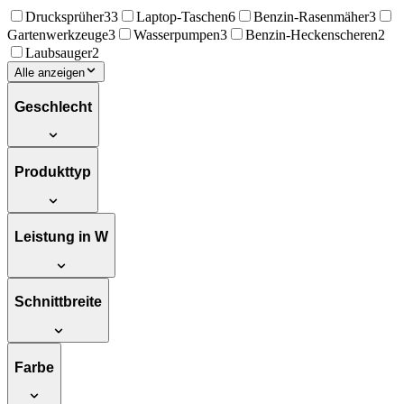
Drucksprüher
33
Laptop-Taschen
6
Benzin-Rasenmäher
3
Gartenwerkzeuge
3
Wasserpumpen
3
Benzin-Heckenscheren
2
Laubsauger
2
Alle anzeigen
Geschlecht
Produkttyp
Leistung in W
Schnittbreite
Farbe