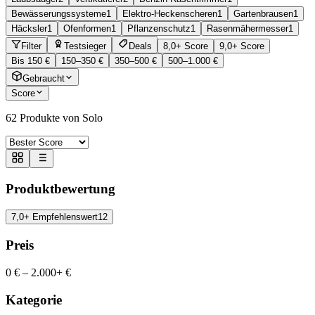
Bewässerungssysteme
1
Elektro-Heckenscheren
1
Gartenbrausen
1
Häcksler
1
Ofenformen
1
Pflanzenschutz
1
Rasenmähermesser
1
Filter
Testsieger
Deals
8,0+ Score
9,0+ Score
Bis 150 €
150–350 €
350–500 €
500–1.000 €
Gebraucht
Score
62
Produkte von Solo
Produktbewertung
7,0+ Empfehlenswert
12
Preis
0 €
–
2.000+ €
Kategorie