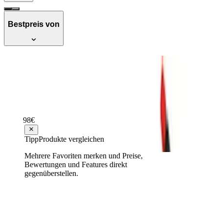
Bestpreis von
SOLO 441 Akku Rückenspritze -
Drucksprüher Made in Germany, Weiß
Empfehlenswert
Testsieger Score
75
98
€
ab
138
Tipp
Produkte vergleichen
Mehrere Favoriten merken und Preise,
Solo schultertragbarer Akku
Bewertungen und Features direkt
Drucksprüher 206 Eazy Made in
gegenüberstellen.
Germany, Weiß, 20601 Li