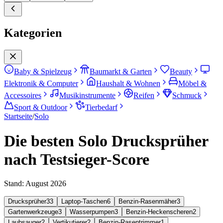
Kategorien
Baby & Spielzeug
Baumarkt & Garten
Beauty
Elektronik & Computer
Haushalt & Wohnen
Möbel &
Accessoires
Musikinstrumente
Reifen
Schmuck
Sport & Outdoor
Tierbedarf
Startseite
/
Solo
Die besten Solo Drucksprüher
nach Testsieger-Score
Stand:
August 2026
Drucksprüher
33
Laptop-Taschen
6
Benzin-Rasenmäher
3
Gartenwerkzeuge
3
Wasserpumpen
3
Benzin-Heckenscheren
2
Laubsauger
2
Vertikutierer
2
Benzin-Rasentrimmer
1