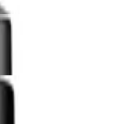
toff, spülmaschinengeeignet, 2 Stück,