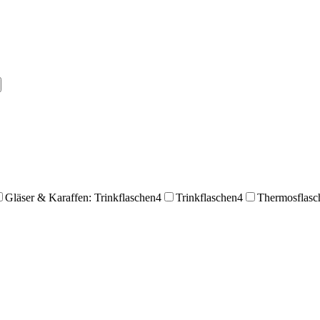
Gläser & Karaffen: Trinkflaschen
4
Trinkflaschen
4
Thermosflasc