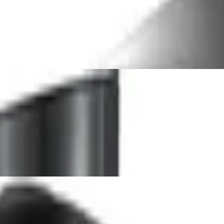
dler mit 1 Glaskaraffe und 1 Kohlensäure-Z
linder 60L, inkl.1 L PET-Flasche, schwarz