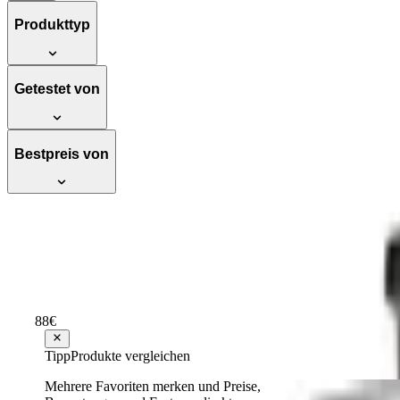
Produkttyp
Getestet von
Bestpreis von
SodaStream DuoPack Glaskaraffe, Ersatzfl
Außergewöhnlich
Testsieger Score
90
4
Varianten
88
€
ab
12
Tipp
Produkte vergleichen
Mehrere Favoriten merken und Preise,
SodaStream ART Wassersprudler, inkl. CO