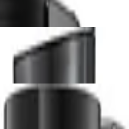
t 1x Quick-Connect CO2-Zylinder und 2X Gl
arz