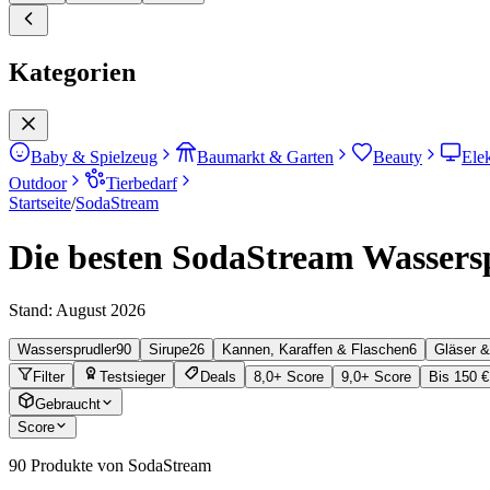
Kategorien
Baby & Spielzeug
Baumarkt & Garten
Beauty
Ele
Outdoor
Tierbedarf
Startseite
/
SodaStream
Die besten SodaStream Wassersp
Stand:
August 2026
Wassersprudler
90
Sirupe
26
Kannen, Karaffen & Flaschen
6
Gläser &
Filter
Testsieger
Deals
8,0+ Score
9,0+ Score
Bis 150 €
Gebraucht
Score
90
Produkte von SodaStream