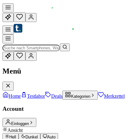
Menü
Home
Testlabor
Deals
Merkzettel
Kategorien
Account
Einloggen
Ansicht
Hell
Dunkel
Auto