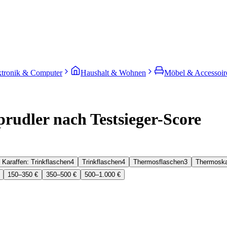
ktronik & Computer
Haushalt & Wohnen
Möbel & Accessoir
rudler nach Testsieger-Score
 Karaffen: Trinkflaschen
4
Trinkflaschen
4
Thermosflaschen
3
Thermosk
150–350 €
350–500 €
500–1.000 €