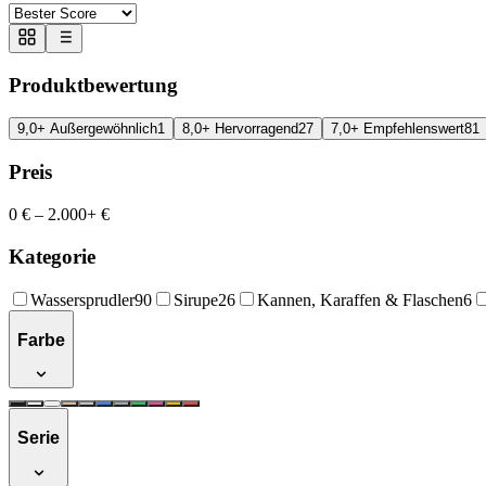
Produktbewertung
9,0+ Außergewöhnlich
1
8,0+ Hervorragend
27
7,0+ Empfehlenswert
81
Preis
0 €
–
2.000+ €
Kategorie
Wassersprudler
90
Sirupe
26
Kannen, Karaffen & Flaschen
6
Farbe
Serie