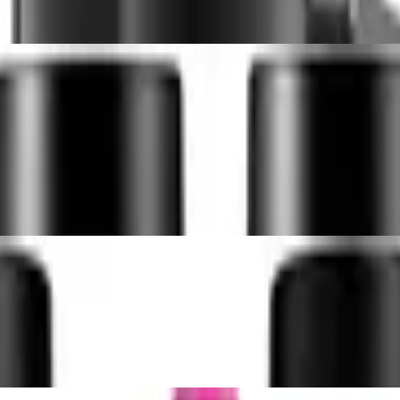
rsprudler, schwarz, 1 Liter, Tritan-Kunsts
, Power und Easy One Touch
1 Liter, schwarz, transparent
linder, passend für SodaStream DUO, 60L