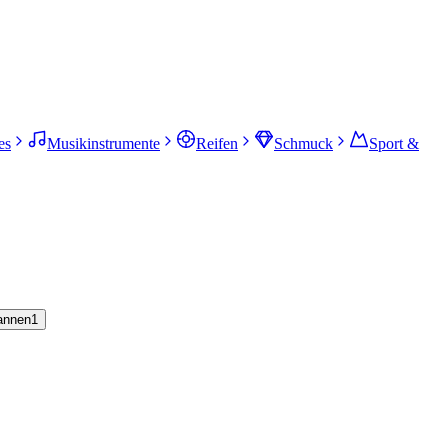
es
Musikinstrumente
Reifen
Schmuck
Sport &
annen
1