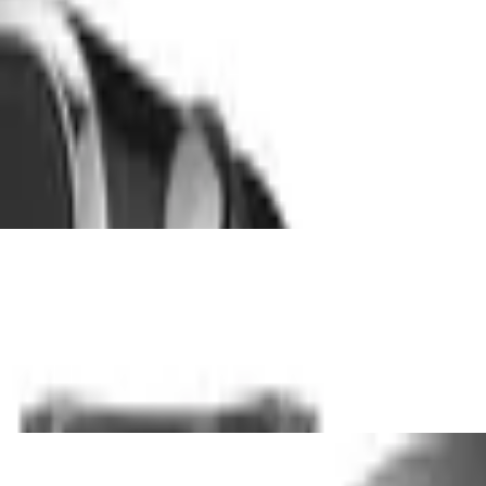
Zylinder Höhe 44cm 2x 1L Glasflasche und
tahl, Silber, Quick Connect-Zylinder für 6