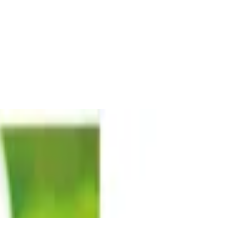
ng gegen Kalk und Gerüche
ss-Duft, ideal für kratzempfindliche