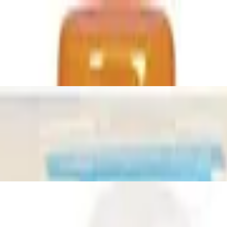
l)
er Nachfüllpack, natürliche Handreinigung
ftvoll gegen Fett, biologisch abbaubar un