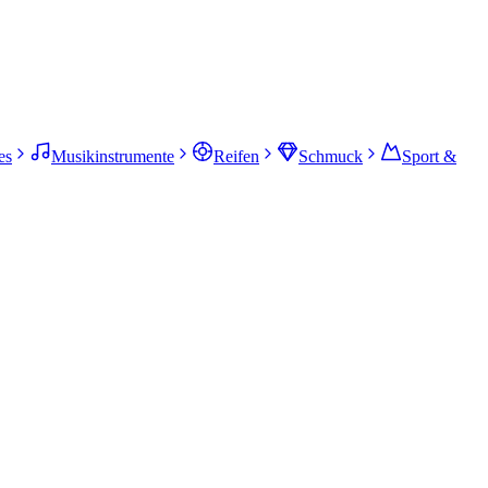
es
Musikinstrumente
Reifen
Schmuck
Sport &