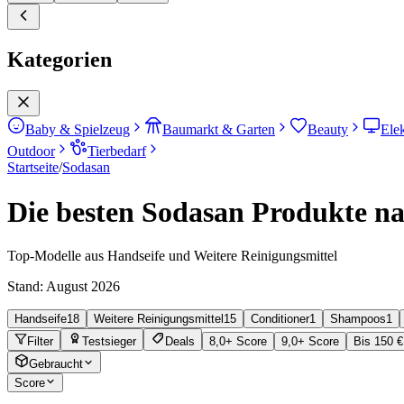
Kategorien
Baby & Spielzeug
Baumarkt & Garten
Beauty
Ele
Outdoor
Tierbedarf
Startseite
/
Sodasan
Die besten Sodasan Produkte na
Top-Modelle aus Handseife und Weitere Reinigungsmittel
Stand:
August 2026
Handseife
18
Weitere Reinigungsmittel
15
Conditioner
1
Shampoos
1
Filter
Testsieger
Deals
8,0+ Score
9,0+ Score
Bis 150 €
Gebraucht
Score