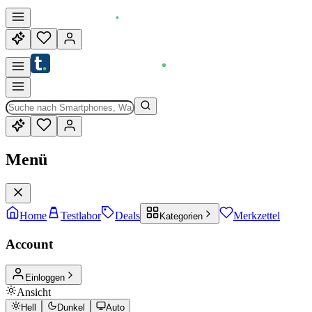
Menü
Home
Testlabor
Deals
Merkzettel
Kategorien
Account
Einloggen
Ansicht
Hell
Dunkel
Auto