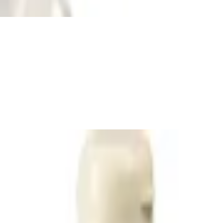
tschonende Handseife mit natürlichem Duft 