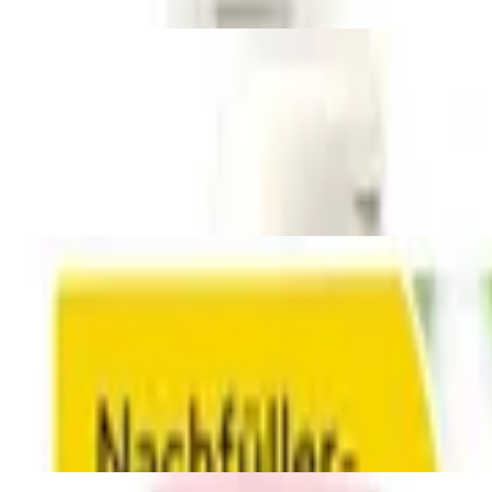
ger für Küche und Bad, kraftvolle Reinigu
effektiver Badreiniger mit reinem Lemongra