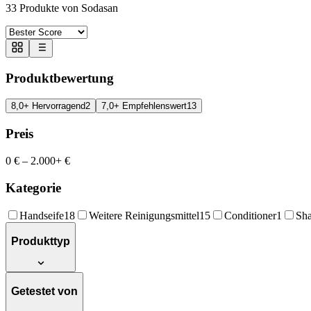
33
Produkte von Sodasan
Produktbewertung
8,0+ Hervorragend
2
7,0+ Empfehlenswert
13
Preis
0 €
–
2.000+ €
Kategorie
Handseife
18
Weitere Reinigungsmittel
15
Conditioner
1
Sh
Produkttyp
Getestet von