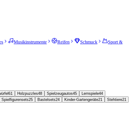
es
Musikinstrumente
Reifen
Schmuck
Sport &
würfel
61
Holzpuzzles
48
Spielzeugautos
45
Lernspiele
44
Spielfigurensets
25
Bastelsets
24
Kinder-Gartengeräte
21
Stehtiere
21