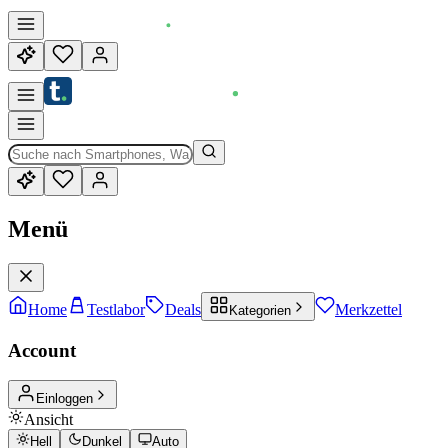
Menü
Home
Testlabor
Deals
Merkzettel
Kategorien
Account
Einloggen
Ansicht
Hell
Dunkel
Auto