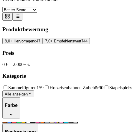
Produktbewertung
8,0+ Hervorragend
47
7,0+ Empfehlenswert
744
Preis
0 €
–
2.000+ €
Kategorie
Sammelfiguren
159
Holzeisenbahnen Zubehör
90
Stapelspiel
Alle anzeigen
Farbe
Bestpreis von