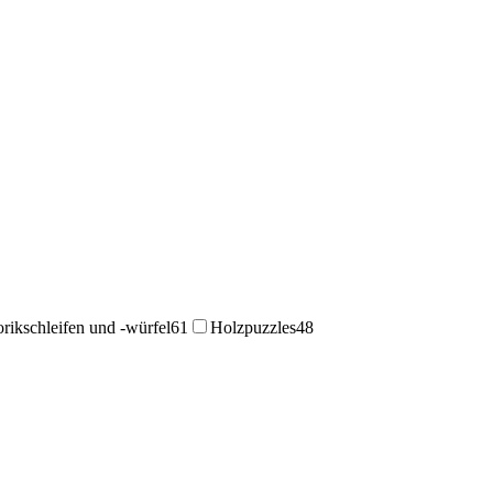
rikschleifen und -würfel
61
Holzpuzzles
48