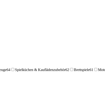
zeuge
64
Spielküchen & Kauflädenzubehör
62
Brettspiele
61
Moto