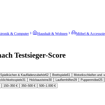
ktronik & Computer
Haushalt & Wohnen
Möbel & Accessoir
nach Testsieger-Score
Spielküchen & Kauflädenzubehör
62
Brettspiele
61
Motorikschleifen und -
klichkeitsspiele
31
Holzbausteine
30
Lauflernhilfen
29
Puppenmöbel
25
150–350 €
350–500 €
500–1.000 €