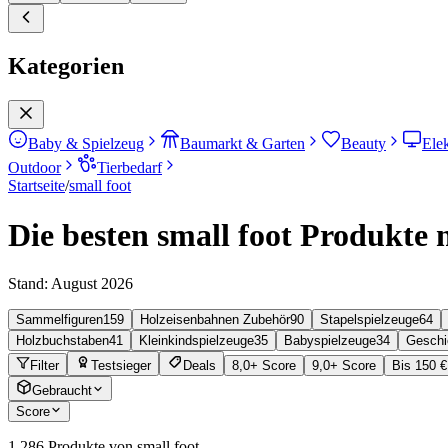
Kategorien
Baby & Spielzeug
Baumarkt & Garten
Beauty
Ele
Outdoor
Tierbedarf
Startseite
/
small foot
Die besten small foot Produkte 
Stand:
August 2026
Sammelfiguren
159
Holzeisenbahnen Zubehör
90
Stapelspielzeuge
64
Holzbuchstaben
41
Kleinkindspielzeuge
35
Babyspielzeuge
34
Geschic
Filter
Testsieger
Deals
8,0+ Score
9,0+ Score
Bis 150 €
Gebraucht
Score
1.286
Produkte von small foot