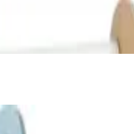
l aus FSC® 100%-zertifiziertem Holz, Brett
h