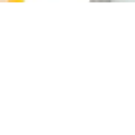
lay toys
 mit Tragegriff, mehrfarbiger Farbverlauf