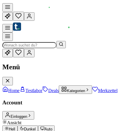
Menü
Home
Testlabor
Deals
Merkzettel
Kategorien
Account
Einloggen
Ansicht
Hell
Dunkel
Auto