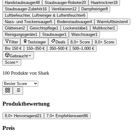
Handstaubsauger
48
Staubsauger-Roboter
20
Haartrockner
18
Staubsauger-Zubehör
16
Ventilatoren
12
Dampfreiniger
8
Luftbefeuchter, Luftreiniger & Luftentfeuchter
6
Nass- und Trockensauger
5
Bodenstaubsauger
4
Warmluftbürsten
4
Glätteisen
2
Gesichtspflege
1
Lockenstäbe
1
Multikocher
1
Reinigungsgeräte
1
Staubsauger
1
Waschsauger
1
Filter
Testsieger
Deals
8,0+ Score
9,0+ Score
Bis 150 €
150–350 €
350–500 €
500–1.000 €
Gebraucht
Score
100
Produkte von Shark
Produktbewertung
8,0+ Hervorragend
21
7,0+ Empfehlenswert
86
Preis