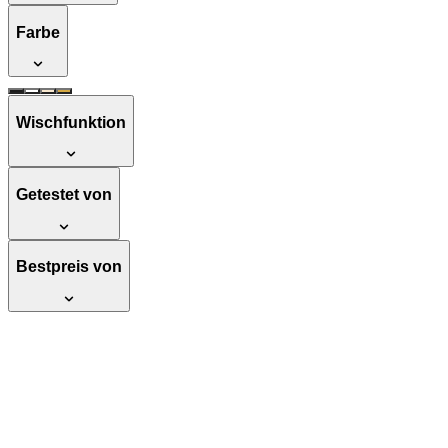
Farbe
Wischfunktion
Getestet von
Bestpreis von
Shark Haartrockner HD446SLEU Flex-
Style 5-in-1 Stone Haartrockner mit
Coanda-Technologie