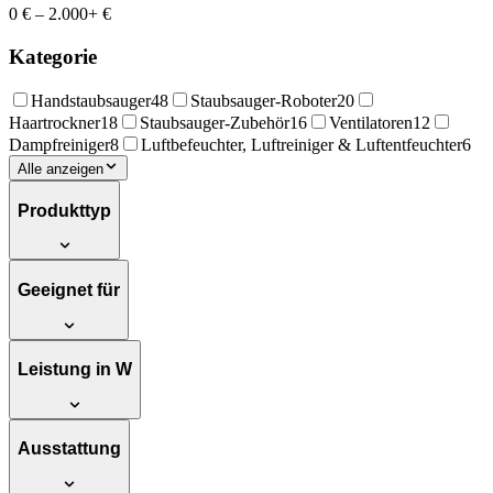
0 €
–
2.000+ €
Kategorie
Handstaubsauger
48
Staubsauger-Roboter
20
Haartrockner
18
Staubsauger-Zubehör
16
Ventilatoren
12
Dampfreiniger
8
Luftbefeuchter, Luftreiniger & Luftentfeuchter
6
Alle anzeigen
Produkttyp
Geeignet für
Leistung in W
Ausstattung