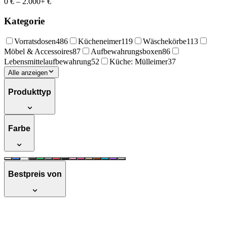
0 €
–
2.000+ €
Kategorie
Vorratsdosen
486
Kücheneimer
119
Wäschekörbe
113
Möbel & Accessoires
87
Aufbewahrungsboxen
86
Lebensmittelaufbewahrung
52
Küche: Mülleimer
37
Alle anzeigen
Produkttyp
Farbe
Bestpreis von
rotho ROT Mikrowellenabdeckhaube