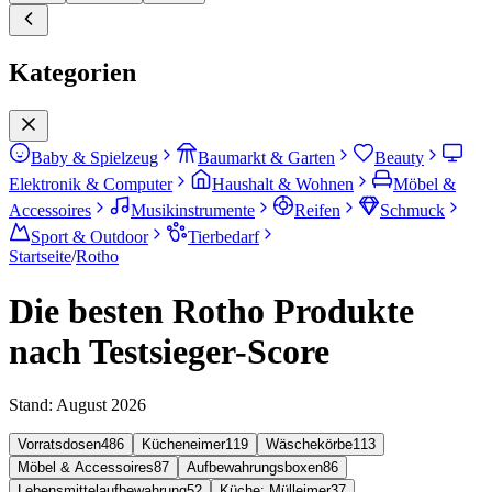
Kategorien
Baby & Spielzeug
Baumarkt & Garten
Beauty
Elektronik & Computer
Haushalt & Wohnen
Möbel &
Accessoires
Musikinstrumente
Reifen
Schmuck
Sport & Outdoor
Tierbedarf
Startseite
/
Rotho
Die besten Rotho Produkte
nach Testsieger-Score
Stand:
August 2026
Vorratsdosen
486
Kücheneimer
119
Wäschekörbe
113
Möbel & Accessoires
87
Aufbewahrungsboxen
86
Lebensmittelaufbewahrung
52
Küche: Mülleimer
37