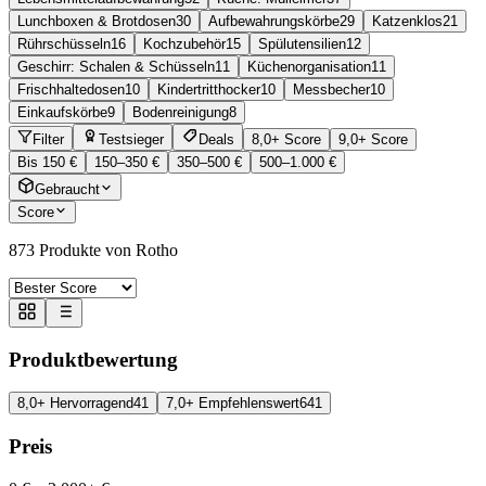
Lunchboxen & Brotdosen
30
Aufbewahrungskörbe
29
Katzenklos
21
Rührschüsseln
16
Kochzubehör
15
Spülutensilien
12
Geschirr: Schalen & Schüsseln
11
Küchenorganisation
11
Frischhaltedosen
10
Kindertritthocker
10
Messbecher
10
Einkaufskörbe
9
Bodenreinigung
8
Filter
Testsieger
Deals
8,0+ Score
9,0+ Score
Bis 150 €
150–350 €
350–500 €
500–1.000 €
Gebraucht
Score
873
Produkte von Rotho
Produktbewertung
8,0+ Hervorragend
41
7,0+ Empfehlenswert
641
Preis