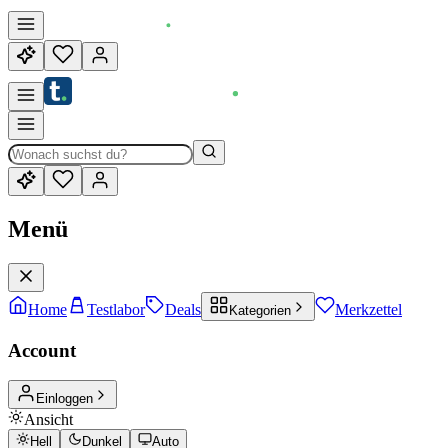
Menü
Home
Testlabor
Deals
Merkzettel
Kategorien
Account
Einloggen
Ansicht
Hell
Dunkel
Auto