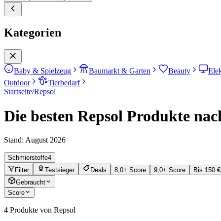
Kategorien
Baby & Spielzeug
Baumarkt & Garten
Beauty
Ele
Outdoor
Tierbedarf
Startseite
/
Repsol
Die besten Repsol Produkte nach
Stand:
August 2026
Schmierstoffe
4
Filter
Testsieger
Deals
8,0+ Score
9,0+ Score
Bis 150 €
Gebraucht
Score
4
Produkte von Repsol