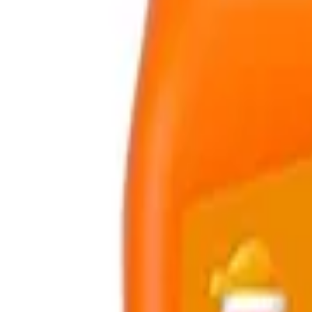
Shop Login
Folge uns
Deutschlands großes Verbraucherportal mit Testberichten und integrie
Alle Preise inkl. der jeweils geltenden gesetzlichen MwSt., ggf. zzg
©
2026
Testsieger.de
Frage stellen
Frage stellen