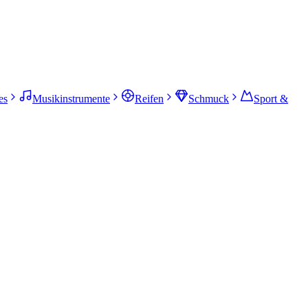
es
Musikinstrumente
Reifen
Schmuck
Sport &