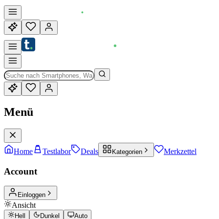
Menü
Home
Testlabor
Deals
Merkzettel
Kategorien
Account
Einloggen
Ansicht
Hell
Dunkel
Auto