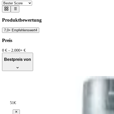
Produktbewertung
7,0+ Empfehlenswert
4
Preis
0 €
–
2.000+ €
Bestpreis von
Repsol Motoröl für Autos, Elite Competic
Empfehlenswert
Testsieger Score
74
51
€
ab
45
(
9,10 €/l
)