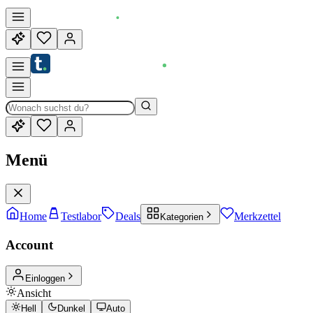
Menü
Home
Testlabor
Deals
Merkzettel
Kategorien
Account
Einloggen
Ansicht
Hell
Dunkel
Auto