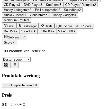
CD-Player
3
DVD Player
3
Kopfhörer
3
CD-Player/-Rekorder
2
Handy-Ladegeräte
2
PA-Lautsprecher
2
Soundbars
2
Audio-Zubehör
1
Generatoren
1
Handy-Gadgets
1
Mobilfunk-Router
1
Filter
Testsieger
Deals
8,0+ Score
9,0+ Score
Bis 150 €
150–350 €
350–500 €
500–1.000 €
Gebraucht
Score
100
Produkte von Reflexion
Produktbewertung
7,0+ Empfehlenswert
31
Preis
0 €
–
2.000+ €