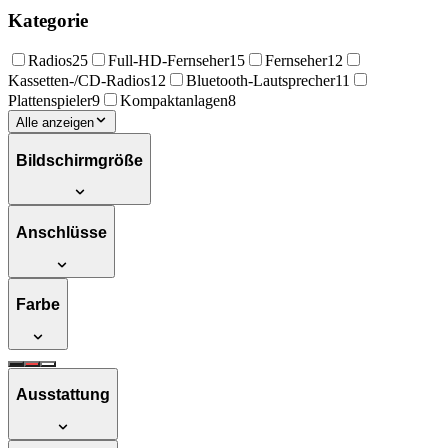
Kategorie
Radios
25
Full-HD-Fernseher
15
Fernseher
12
Kassetten-/CD-Radios
12
Bluetooth-Lautsprecher
11
Plattenspieler
9
Kompaktanlagen
8
Alle anzeigen
Bildschirmgröße
Anschlüsse
Farbe
Ausstattung