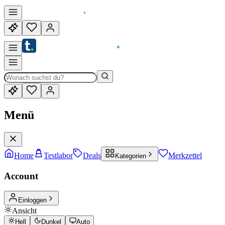
Menü
Home
Testlabor
Deals
Merkzettel
Kategorien
Account
Einloggen
Ansicht
Hell
Dunkel
Auto