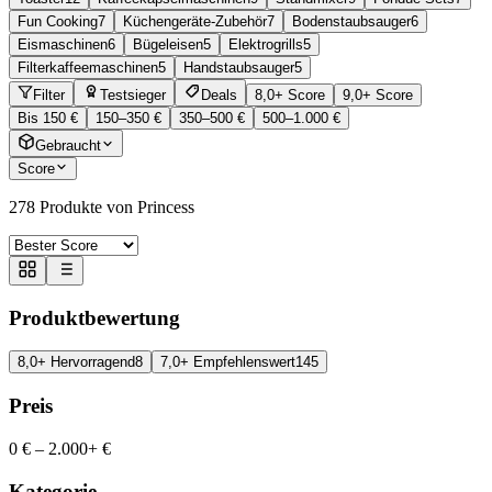
Fun Cooking
7
Küchengeräte-Zubehör
7
Bodenstaubsauger
6
Eismaschinen
6
Bügeleisen
5
Elektrogrills
5
Filterkaffeemaschinen
5
Handstaubsauger
5
Filter
Testsieger
Deals
8,0+ Score
9,0+ Score
Bis 150 €
150–350 €
350–500 €
500–1.000 €
Gebraucht
Score
278
Produkte von Princess
Produktbewertung
8,0+ Hervorragend
8
7,0+ Empfehlenswert
145
Preis
0 €
–
2.000+ €
Kategorie