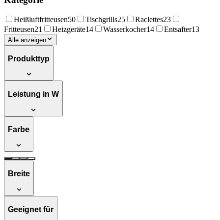
Heißluftfritteusen
50
Tischgrills
25
Raclettes
23
Fritteusen
21
Heizgeräte
14
Wasserkocher
14
Entsafter
13
Alle anzeigen
Produkttyp
Leistung in W
Farbe
Breite
Geeignet für