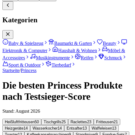
Kategorien
Baby & Spielzeug
Baumarkt & Garten
Beauty
Elektronik & Computer
Haushalt & Wohnen
Möbel &
Accessoires
Musikinstrumente
Reifen
Schmuck
Sport & Outdoor
Tierbedarf
Startseite
/
Princess
Die besten Princess Produkte
nach Testsieger-Score
Stand:
August 2026
Heißluftfritteusen
50
Tischgrills
25
Raclettes
23
Fritteusen
21
Heizgeräte
14
Wasserkocher
14
Entsafter
13
Waffeleisen
13
Toaster
12
Kaffeekapselmaschinen
9
Standmixer
9
Fondue-Sets
7