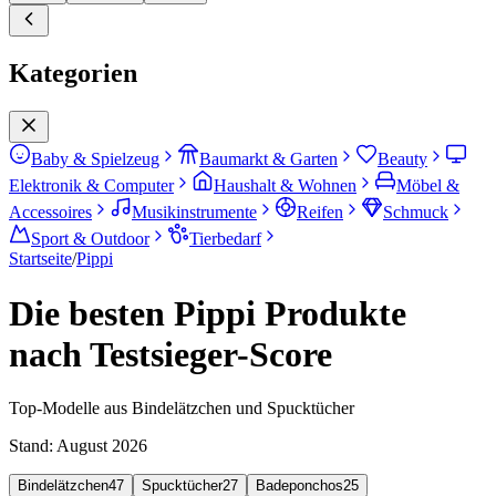
Kategorien
Baby & Spielzeug
Baumarkt & Garten
Beauty
Elektronik & Computer
Haushalt & Wohnen
Möbel &
Accessoires
Musikinstrumente
Reifen
Schmuck
Sport & Outdoor
Tierbedarf
Startseite
/
Pippi
Die besten Pippi Produkte
nach Testsieger-Score
Top-Modelle aus Bindelätzchen und Spucktücher
Stand:
August 2026
Bindelätzchen
47
Spucktücher
27
Badeponchos
25