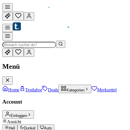
Menü
Home
Testlabor
Deals
Merkzettel
Kategorien
Account
Einloggen
Ansicht
Hell
Dunkel
Auto