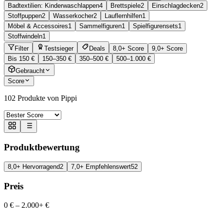
Badtextilien: Kinderwaschlappen
4
Brettspiele
2
Einschlagdecken
2
Stoffpuppen
2
Wasserkocher
2
Lauflernhilfen
1
Möbel & Accessoires
1
Sammelfiguren
1
Spielfigurensets
1
Stoffwindeln
1
Filter
Testsieger
Deals
8,0+ Score
9,0+ Score
Bis 150 €
150–350 €
350–500 €
500–1.000 €
Gebraucht
Score
102
Produkte von Pippi
Produktbewertung
8,0+ Hervorragend
2
7,0+ Empfehlenswert
52
Preis
0 €
–
2.000+ €