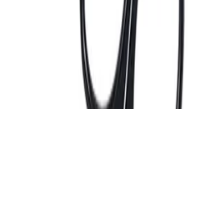
integriertem Preisvergleich
Alle Preise inkl. der jeweils geltenden gesetzlichen MwSt., ggf.
zzgl. Versandkosten. Alle Angaben ohne Gewähr.
©
2026
Testsieger.de
Frage stellen
Frage stellen