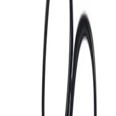
Unternehmen
Über uns
Testlabor
Karriere
Services
Datenschutz
Impressum
Privatsphäre
Partner
Shop anmelden
Shop Login
Folge uns
Deutschlands großes Verbraucherportal mit Testberichten und