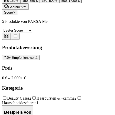
Bis 150 €
150–350 €
350–500 €
500–1.000 €
Gebraucht
Score
5
Produkte von PARSA Men
Produktbewertung
7,0+ Empfehlenswert
2
Preis
0 €
–
2.000+ €
Kategorie
Beauty Cases
2
Haarbürsten & -kämme
2
Haarschneidescheren
1
Bestpreis von