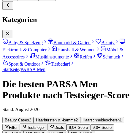
Kategorien
Baby & Spielzeug
Baumarkt & Garten
Beauty
Elektronik & Computer
Haushalt & Wohnen
Möbel &
Accessoires
Musikinstrumente
Reifen
Schmuck
Sport & Outdoor
Tierbedarf
Startseite
/
PARSA Men
Die besten PARSA Men
Produkte nach Testsieger-Score
Stand:
August 2026
Beauty Cases
2
Haarbürsten & -kämme
2
Haarschneidescheren
1
Filter
Testsieger
Deals
8,0+ Score
9,0+ Score