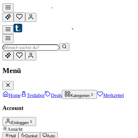
Menü
Home
Testlabor
Deals
Merkzettel
Kategorien
Account
Einloggen
Ansicht
Hell
Dunkel
Auto