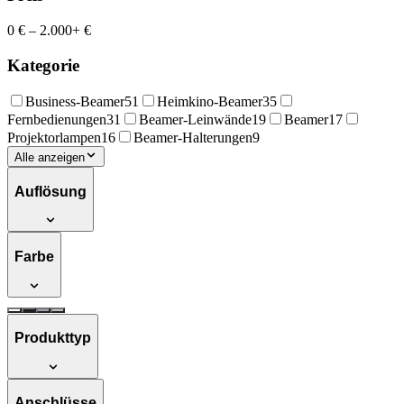
0 €
–
2.000+ €
Kategorie
Business-Beamer
51
Heimkino-Beamer
35
Fernbedienungen
31
Beamer-Leinwände
19
Beamer
17
Projektorlampen
16
Beamer-Halterungen
9
Alle anzeigen
Auflösung
Farbe
Produkttyp
Anschlüsse