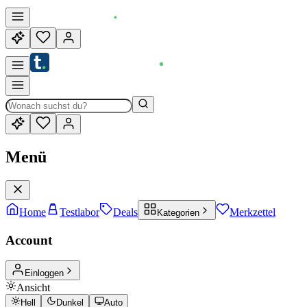
Menü
Home
Testlabor
Deals
Merkzettel
Kategorien
Account
Einloggen
Ansicht
Hell
Dunkel
Auto