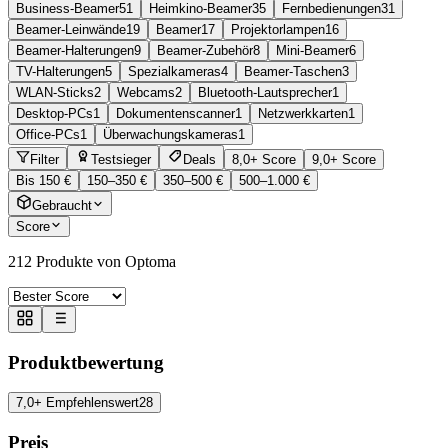
Business-Beamer
51
Heimkino-Beamer
35
Fernbedienungen
31
Beamer-Leinwände
19
Beamer
17
Projektorlampen
16
Beamer-Halterungen
9
Beamer-Zubehör
8
Mini-Beamer
6
TV-Halterungen
5
Spezialkameras
4
Beamer-Taschen
3
WLAN-Sticks
2
Webcams
2
Bluetooth-Lautsprecher
1
Desktop-PCs
1
Dokumentenscanner
1
Netzwerkkarten
1
Office-PCs
1
Überwachungskameras
1
Filter
Testsieger
Deals
8,0+ Score
9,0+ Score
Bis 150 €
150–350 €
350–500 €
500–1.000 €
Gebraucht
Score
212
Produkte von Optoma
Produktbewertung
7,0+ Empfehlenswert
28
Preis