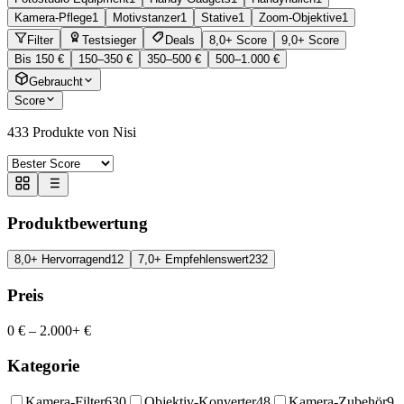
Kamera-Pflege
1
Motivstanzer
1
Stative
1
Zoom-Objektive
1
Filter
Testsieger
Deals
8,0+ Score
9,0+ Score
Bis 150 €
150–350 €
350–500 €
500–1.000 €
Gebraucht
Score
433
Produkte von Nisi
Produktbewertung
8,0+ Hervorragend
12
7,0+ Empfehlenswert
232
Preis
0 €
–
2.000+ €
Kategorie
Kamera-Filter
630
Objektiv-Konverter
48
Kamera-Zubehör
9