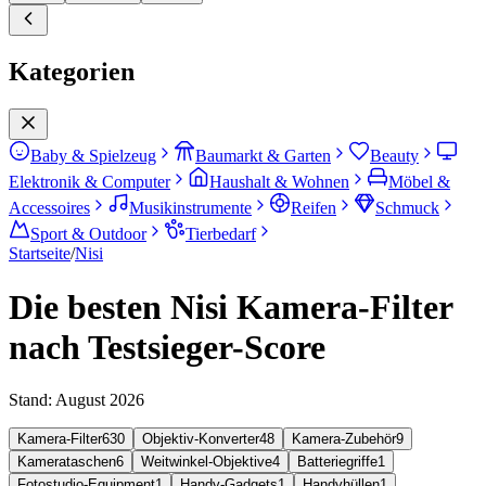
Kategorien
Baby & Spielzeug
Baumarkt & Garten
Beauty
Elektronik & Computer
Haushalt & Wohnen
Möbel &
Accessoires
Musikinstrumente
Reifen
Schmuck
Sport & Outdoor
Tierbedarf
Startseite
/
Nisi
Die besten Nisi Kamera-Filter
nach Testsieger-Score
Stand:
August 2026
Kamera-Filter
630
Objektiv-Konverter
48
Kamera-Zubehör
9
Kamerataschen
6
Weitwinkel-Objektive
4
Batteriegriffe
1
Fotostudio-Equipment
1
Handy-Gadgets
1
Handyhüllen
1