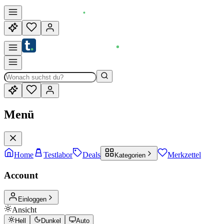
Menü
Home
Testlabor
Deals
Merkzettel
Kategorien
Account
Einloggen
Ansicht
Hell
Dunkel
Auto