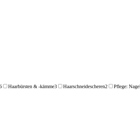
6
Haarbürsten & -kämme
3
Haarschneidescheren
2
Pflege: Nage