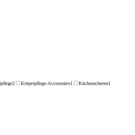
lpflege
2
Körperpflege-Accessoires
1
Küchenscheren
1