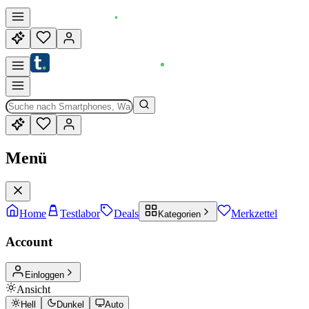
Menü
Home
Testlabor
Deals
Merkzettel
Kategorien
Account
Einloggen
Ansicht
Hell
Dunkel
Auto