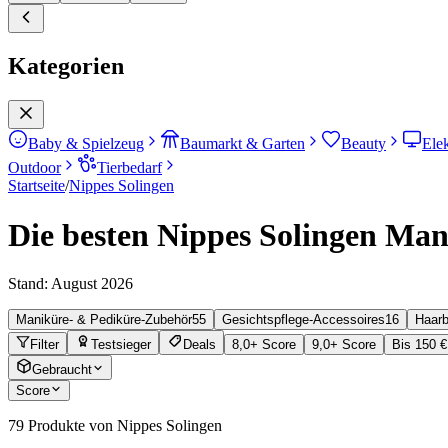
Kategorien
Baby & Spielzeug
Baumarkt & Garten
Beauty
Ele
Outdoor
Tierbedarf
Startseite
/
Nippes Solingen
Die besten Nippes Solingen Man
Stand:
August 2026
Maniküre- & Pediküre-Zubehör
55
Gesichtspflege-Accessoires
16
Haar
Filter
Testsieger
Deals
8,0+ Score
9,0+ Score
Bis 150 €
Gebraucht
Score
79
Produkte von Nippes Solingen