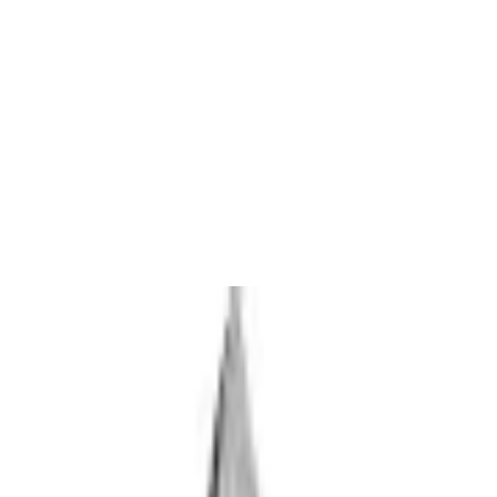
| 9 cm | Schere mit Schließhalm, gebogener 
us Solingen
e | Schere aus gehärtetem Stahl | 9 cm | Ma
ät aus Solingen