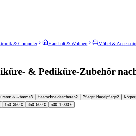
ktronik & Computer
Haushalt & Wohnen
Möbel & Accessoir
iküre- & Pediküre-Zubehör nach 
bürsten & -kämme
3
Haarschneidescheren
2
Pflege: Nagelpflege
2
Körper
150–350 €
350–500 €
500–1.000 €