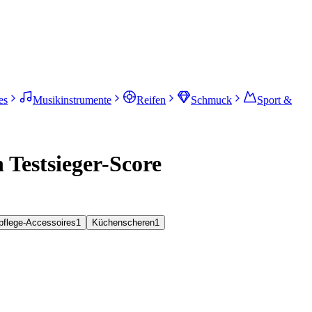
es
Musikinstrumente
Reifen
Schmuck
Sport &
Testsieger-Score
pflege-Accessoires
1
Küchenscheren
1