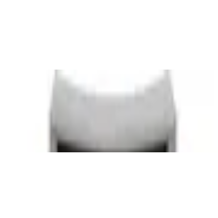
ang, Kunststoff, 6 cm, Blau, 556 E
 Nagelfang | Grün | Fußnagel Knipser 80 m