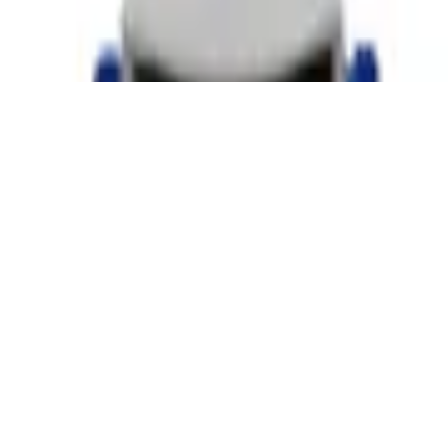
Fuß-Nagelknipser, Gehärteter Edelstahl, Ro
ter Stahl, extra fein, Made in Germany, Si