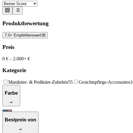
Produktbewertung
7,0+ Empfehlenswert
38
Preis
0 €
–
2.000+ €
Kategorie
Maniküre- & Pediküre-Zubehör
55
Gesichtspflege-Accessoires
1
Farbe
Bestpreis von