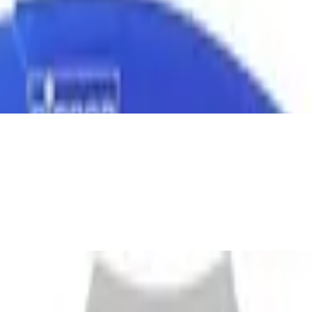
iges Metall Design Blau & Rot Set [3 Pack
e | Pink | Edelstahl Rostfrei | 9,5 cm Länge
ck (1er Pack)
gelfang, Kunststoff, 8 cm, Blau, 557 E