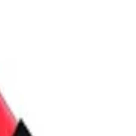
rtem Preisvergleich
l. Versandkosten. Alle Angaben ohne Gewähr.