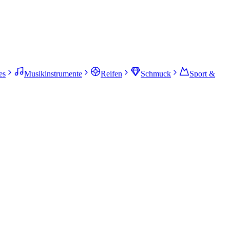
es
Musikinstrumente
Reifen
Schmuck
Sport &