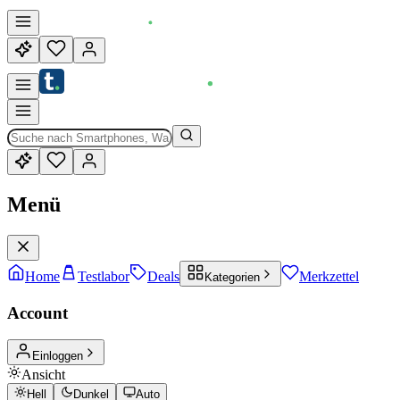
Menü
Home
Testlabor
Deals
Merkzettel
Kategorien
Account
Einloggen
Ansicht
Hell
Dunkel
Auto