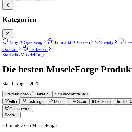
Kategorien
Baby & Spielzeug
Baumarkt & Garten
Beauty
Ele
Outdoor
Tierbedarf
Startseite
/
MuscleForge
Die besten MuscleForge Produkt
Stand:
August 2026
Kraftstationen
3
Hanteln
2
Schwerkrafttrainer
1
Filter
Testsieger
Deals
8,0+ Score
9,0+ Score
Bis 150 €
Gebraucht
Score
6
Produkte von MuscleForge