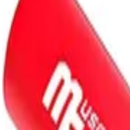
Folge uns
Deutschlands großes Verbraucherportal mit Testberichten und integrie
Alle Preise inkl. der jeweils geltenden gesetzlichen MwSt., ggf. zzg
©
2026
Testsieger.de
Frage stellen
Frage stellen