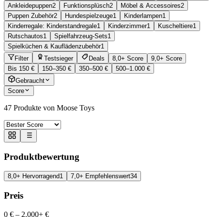
Ankleidepuppen
2
Funktionsplüsch
2
Möbel & Accessoires
2
Puppen Zubehör
2
Hundespielzeuge
1
Kinderlampen
1
Kinderregale: Kinderstandregale
1
Kinderzimmer
1
Kuscheltiere
1
Rutschautos
1
Spielfahrzeug-Sets
1
Spielküchen & Kauflädenzubehör
1
Filter
Testsieger
Deals
8,0+ Score
9,0+ Score
Bis 150 €
150–350 €
350–500 €
500–1.000 €
Gebraucht
Score
47
Produkte von Moose Toys
Produktbewertung
8,0+ Hervorragend
1
7,0+ Empfehlenswert
34
Preis
0 €
–
2.000+ €