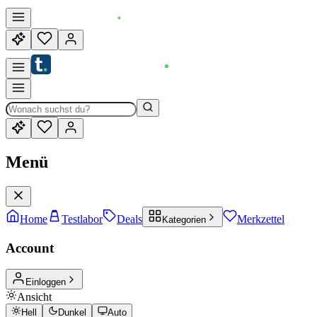
Menü
Home
Testlabor
Deals
Merkzettel
Kategorien
Account
Einloggen
Ansicht
Hell
Dunkel
Auto