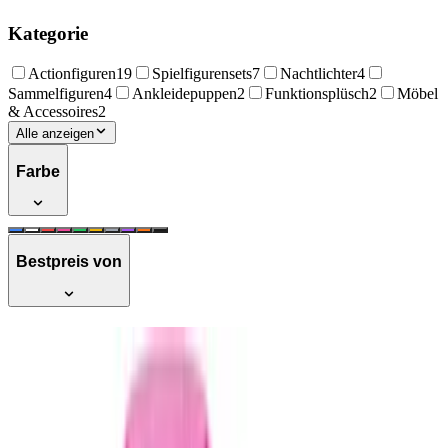
Kategorie
Actionfiguren
19
Spielfigurensets
7
Nachtlichter
4
Sammelfiguren
4
Ankleidepuppen
2
Funktionsplüsch
2
Möbel
& Accessoires
2
Alle anzeigen
Farbe
Bestpreis von
Moose Toys Magic Mixies Pixlings-Puppe
Amber Drache - Dragon Zaubertrank
Serie 1