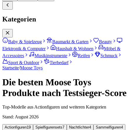
Kategorien
Baby & Spielzeug
Baumarkt & Garten
Beauty
Elektronik & Computer
Haushalt & Wohnen
Möbel &
Accessoires
Musikinstrumente
Reifen
Schmuck
Sport & Outdoor
Tierbedarf
Startseite
/
Moose Toys
Die besten Moose Toys
Produkte nach Testsieger-Score
Top-Modelle aus Actionfiguren und weiteren Kategorien
Stand:
August 2026
Actionfiguren
19
Spielfigurensets
7
Nachtlichter
4
Sammelfiguren
4