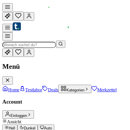
Menü
Home
Testlabor
Deals
Merkzettel
Kategorien
Account
Einloggen
Ansicht
Hell
Dunkel
Auto