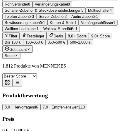
Rohrverbinder
8
Verlängerungskabel
8
Schalter-Zubehör & Steckdosenabdeckungen
5
Multischalter
4
Telefon-Zubehör
3
Server-Zubehör
2
Audio-Zubehör
1
Bewässerungszubehör
1
Ketten & Seile
1
Vorhängeschlösser
1
Wallbox-Ladekabel
1
Wallbox-Standfüße
1
Filter
Testsieger
Deals
8,0+ Score
9,0+ Score
Bis 150 €
150–350 €
350–500 €
500–1.000 €
Gebraucht
Score
1.812
Produkte von MENNEKES
Produktbewertung
8,0+ Hervorragend
6
7,0+ Empfehlenswert
110
Preis
0 €
–
2.000+ €