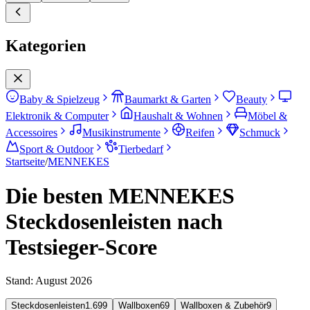
Kategorien
Baby & Spielzeug
Baumarkt & Garten
Beauty
Elektronik & Computer
Haushalt & Wohnen
Möbel &
Accessoires
Musikinstrumente
Reifen
Schmuck
Sport & Outdoor
Tierbedarf
Startseite
/
MENNEKES
Die besten MENNEKES
Steckdosenleisten nach
Testsieger-Score
Stand:
August 2026
Steckdosenleisten
1.699
Wallboxen
69
Wallboxen & Zubehör
9