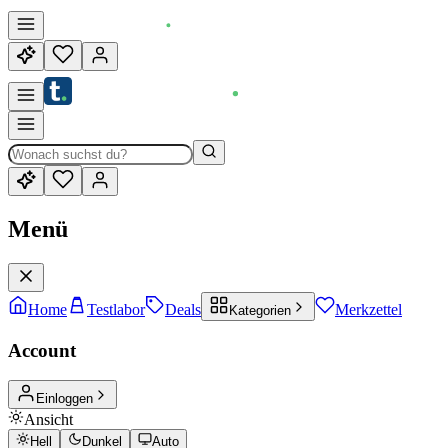
Menü
Home
Testlabor
Deals
Merkzettel
Kategorien
Account
Einloggen
Ansicht
Hell
Dunkel
Auto