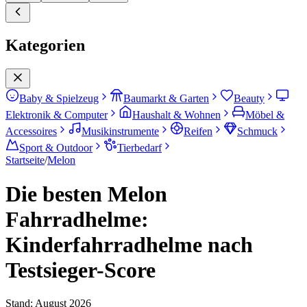
Kategorien
Baby & Spielzeug
Baumarkt & Garten
Beauty
Elektronik & Computer
Haushalt & Wohnen
Möbel &
Accessoires
Musikinstrumente
Reifen
Schmuck
Sport & Outdoor
Tierbedarf
Startseite
/
Melon
Die besten Melon
Fahrradhelme:
Kinderfahrradhelme nach
Testsieger-Score
Stand:
August 2026