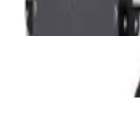
rstellbarer Neigungswinkel, Klappbar, bis 
strainer zur Entlastung der Wirbelsäule, Zu
e, LCD Display, Leise, mit Bluetooth, Ma
, Elliptischer Heimtrainer, Cardio Training