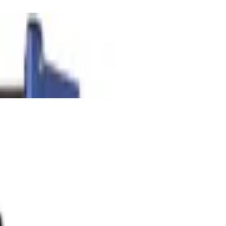
xxus
 Display, Pulsmesser, 24 kg
eimtrainer
 Widerstandsstufen, Magnetbremssystem,
 Preisvergleich