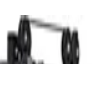
on, bis 300 kg, Power Rack, Smith
Widerstandsstufen, Magnetbremssystem,