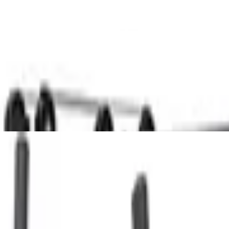
it Hantelbank, Rudern, Klimmzug, Dip-Stati
ar, 26kg Schwungmasse, 12 Programme, 16 
 Ellipsentrainer für Zuhause, Heimtrainer