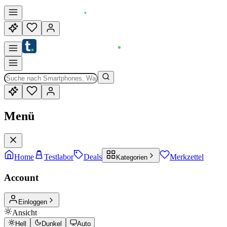
Menü
Home
Testlabor
Deals
Merkzettel
Kategorien
Account
Einloggen
Ansicht
Hell
Dunkel
Auto