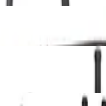
Power Rack, Cage, Smith Machine - von Ma
 Für Zuhause, mit Magnetbremssystem, LCD
rogramme - Ellipsentrainer, Elliptischer H
r, 25 kg Schwungmasse, 12 Programme, 16
 Ellipsentrainer, Heimtrainer für Zuhause -