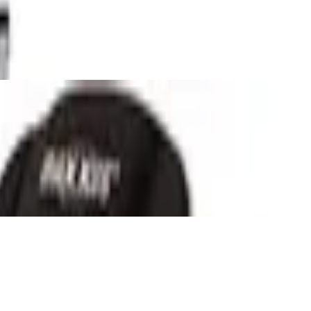
160 kg - Schwerkrafttrainer,
hause
gnetbremse, 12 Programmen, 29
sgerät - Preisvergleich