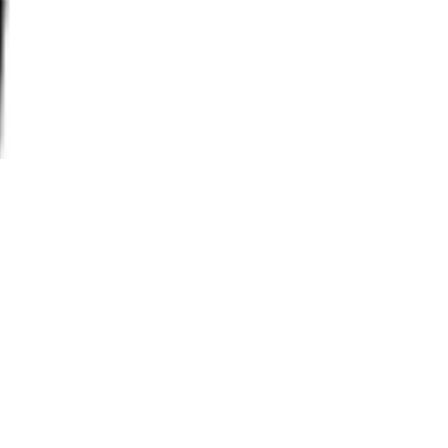
gonomisch, Kugelgelagerter Sitz,
hause
ft Kompatibilität, Schwarz/Grau