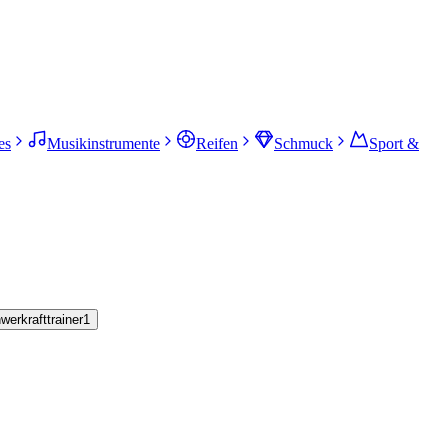
es
Musikinstrumente
Reifen
Schmuck
Sport &
werkrafttrainer
1