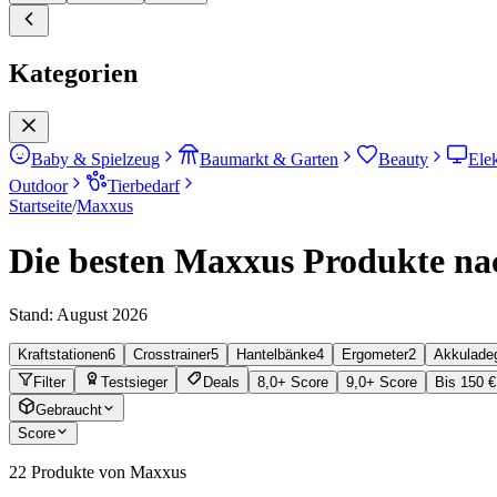
Kategorien
Baby & Spielzeug
Baumarkt & Garten
Beauty
Ele
Outdoor
Tierbedarf
Startseite
/
Maxxus
Die besten Maxxus Produkte nac
Stand:
August 2026
Kraftstationen
6
Crosstrainer
5
Hantelbänke
4
Ergometer
2
Akkulade
Filter
Testsieger
Deals
8,0+ Score
9,0+ Score
Bis 150 €
Gebraucht
Score
22
Produkte von Maxxus