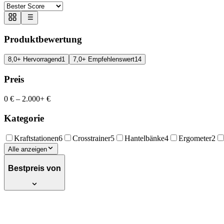
Produktbewertung
8,0+ Hervorragend
1
7,0+ Empfehlenswert
14
Preis
0 €
–
2.000+ €
Kategorie
Kraftstationen
6
Crosstrainer
5
Hantelbänke
4
Ergometer
2
Alle anzeigen
Bestpreis von
MAXXUS Hyperextension Rückentrainer - Ver
Bank, Multifunktionales Workout Bench, R