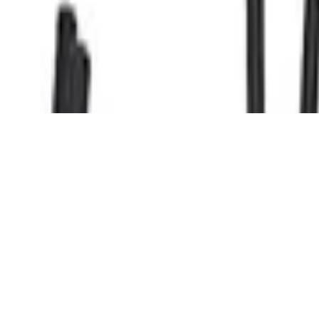
nd, 9 Stufen, 150 kg, mit LCD Display, Er
rzugmaschine, Rower, Fitnessgerät für Zu
r Widerstand, Monitor, Tablet Halter, Zwi