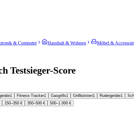
ktronik & Computer
Haushalt & Wohnen
Möbel & Accessoir
h Testsieger-Score
geräte
1
Fitness-Tracker
1
Gasgrills
1
Grillbürsten
1
Rudergeräte
1
Sch
150–350 €
350–500 €
500–1.000 €