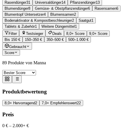
Rasendünger
31
Universaldünger
14
Pflanzendünger
13
Blumendünger
8
Gemüse- & Obstpflanzendünger
6
Rasensamen
6
Blumentopf Untersetzer
4
Blumensamen
2
Bodenaktivator & Kompostbeschleuniger
2
Saatgut
1
Tablets & Zubehör
1
Weitere Düngemittel
1
Filter
Testsieger
Deals
8,0+ Score
9,0+ Score
Bis 150 €
150–350 €
350–500 €
500–1.000 €
Gebraucht
Score
89
Produkte von Manna
Produktbewertung
8,0+ Hervorragend
2
7,0+ Empfehlenswert
22
Preis
0 €
–
2.000+ €