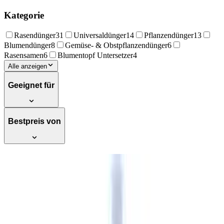
Kategorie
Rasendünger
31
Universaldünger
14
Pflanzendünger
13
Blumendünger
8
Gemüse- & Obstpflanzendünger
6
Rasensamen
6
Blumentopf Untersetzer
4
Alle anzeigen
Geeignet für
Bestpreis von
Wuxal Calciumdünger für Obst und
Gemüsepflanzen fördert die
Fruchtausfärbung und verbessert die
Fruchtfestigkeit gegen Blütenfäule 1L