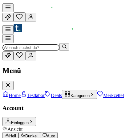
Menü
Home
Testlabor
Deals
Merkzettel
Kategorien
Account
Einloggen
Ansicht
Hell
Dunkel
Auto