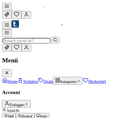
Menü
Home
Testlabor
Deals
Merkzettel
Kategorien
Account
Einloggen
Ansicht
Hell
Dunkel
Auto