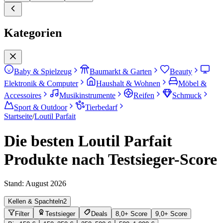
Kategorien
Baby & Spielzeug
Baumarkt & Garten
Beauty
Elektronik & Computer
Haushalt & Wohnen
Möbel &
Accessoires
Musikinstrumente
Reifen
Schmuck
Sport & Outdoor
Tierbedarf
Startseite
/
Loutil Parfait
Die besten Loutil Parfait
Produkte nach Testsieger-Score
Stand:
August 2026
Kellen & Spachteln
2
Filter
Testsieger
Deals
8,0+ Score
9,0+ Score