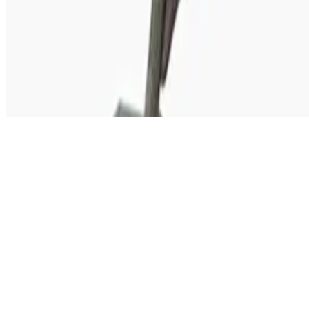
©
2026
Testsieger.de
Frage stellen
Frage stellen