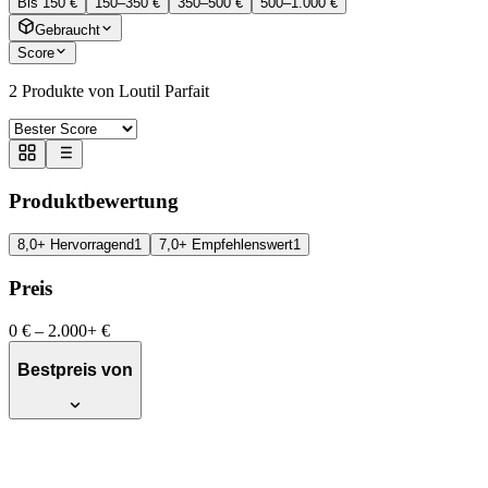
Bis 150 €
150–350 €
350–500 €
500–1.000 €
Gebraucht
Score
2
Produkte von Loutil Parfait
Produktbewertung
8,0+ Hervorragend
1
7,0+ Empfehlenswert
1
Preis
0 €
–
2.000+ €
Bestpreis von
PARFAIT Glitter trowel set