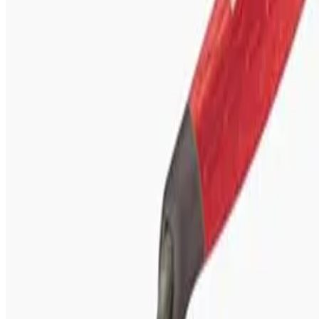
Services
Datenschutz
Impressum
Privatsphäre
Partner
Shop anmelden
Shop Login
Folge uns
Deutschlands großes Verbraucherportal mit Testberichten und
integriertem Preisvergleich
Alle Preise inkl. der jeweils geltenden gesetzlichen MwSt., ggf.
zzgl. Versandkosten. Alle Angaben ohne Gewähr.