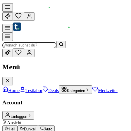
Menü
Home
Testlabor
Deals
Merkzettel
Kategorien
Account
Einloggen
Ansicht
Hell
Dunkel
Auto