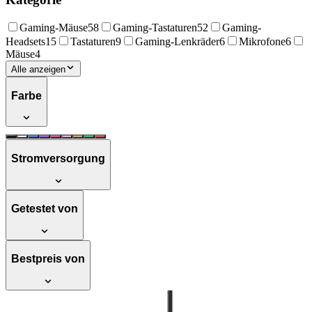
Gaming-Mäuse
58
Gaming-Tastaturen
52
Gaming-
Headsets
15
Tastaturen
9
Gaming-Lenkräder
6
Mikrofone
6
Mäuse
4
Alle anzeigen
Farbe
Stromversorgung
Getestet von
Bestpreis von
Testsieger