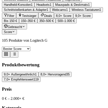
Handheld-Konsolen
1
Headsets
1
Mauspads & Deskmats
1
Schnittstellenkarten & Adapter
1
Webcams
1
Wireless-Tastaturen
1
Filter
Testsieger
Deals
8,0+ Score
9,0+ Score
Bis 150 €
150–350 €
350–500 €
500–1.000 €
Gebraucht
Score
105
Produkte von Logitech G
Produktbewertung
9,0+ Außergewöhnlich
1
8,0+ Hervorragend
35
7,0+ Empfehlenswert
119
Preis
0 €
–
2.000+ €
Kategorie