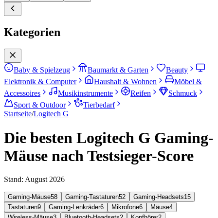
Kategorien
Baby & Spielzeug
Baumarkt & Garten
Beauty
Elektronik & Computer
Haushalt & Wohnen
Möbel &
Accessoires
Musikinstrumente
Reifen
Schmuck
Sport & Outdoor
Tierbedarf
Startseite
/
Logitech G
Die besten Logitech G Gaming-
Mäuse nach Testsieger-Score
Stand:
August 2026
Gaming-Mäuse
58
Gaming-Tastaturen
52
Gaming-Headsets
15
Tastaturen
9
Gaming-Lenkräder
6
Mikrofone
6
Mäuse
4
Wireless-Mäuse
3
Bluetooth-Headsets
2
Kopfhörer
2