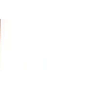
tsprecher in Kooperation mit Kylian Mbapp
ge Akkulaufzeit, Denim, Blau
Display, HDR10, Dolby Atmos, Smart TV, F