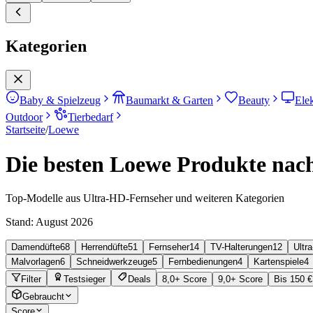
Kategorien
Baby & Spielzeug
Baumarkt & Garten
Beauty
Ele
Outdoor
Tierbedarf
Startseite
/
Loewe
Die besten Loewe Produkte nach
Top-Modelle aus Ultra-HD-Fernseher und weiteren Kategorien
Stand:
August 2026
Damendüfte
68
Herrendüfte
51
Fernseher
14
TV-Halterungen
12
Ultr
Malvorlagen
6
Schneidwerkzeuge
5
Fernbedienungen
4
Kartenspiele
4
Filter
Testsieger
Deals
8,0+ Score
9,0+ Score
Bis 150 €
Gebraucht
Score