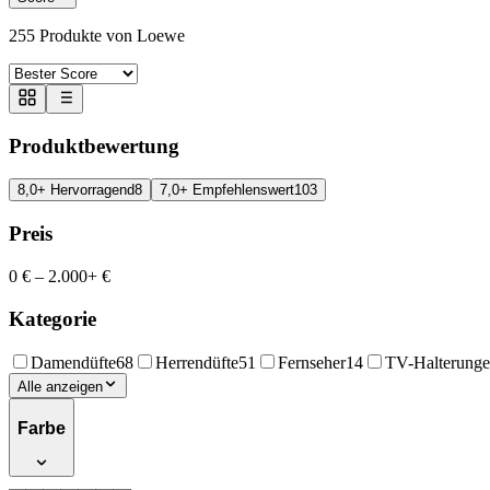
255
Produkte von Loewe
Produktbewertung
8,0+ Hervorragend
8
7,0+ Empfehlenswert
103
Preis
0 €
–
2.000+ €
Kategorie
Damendüfte
68
Herrendüfte
51
Fernseher
14
TV-Halterung
Alle anzeigen
Farbe