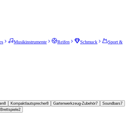
es
Musikinstrumente
Reifen
Schmuck
Sport &
en
8
Kompaktlautsprecher
8
Gartenwerkzeug-Zubehör
7
Soundbars
7
Brettspiele
2