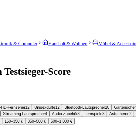
ktronik & Computer
Haushalt & Wohnen
Möbel & Accessoir
 Testsieger-Score
a-HD-Fernseher
12
Unisexdüfte
12
Bluetooth-Lautsprecher
10
Gartenscher
Streaming-Lautsprecher
4
Audio-Zubehör
3
Lernspiele
3
Astscheren
2
150–350 €
350–500 €
500–1.000 €