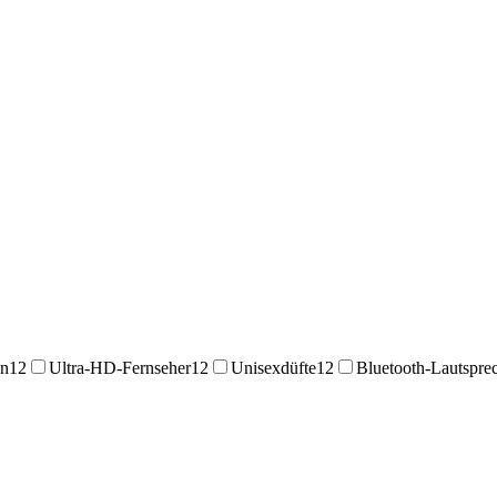
en
12
Ultra-HD-Fernseher
12
Unisexdüfte
12
Bluetooth-Lautspre