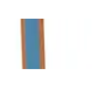
é, 100 W, Wasserresistent IPX6, Tragbar,
ull HD, Integrierte Soundbar, HDMI und