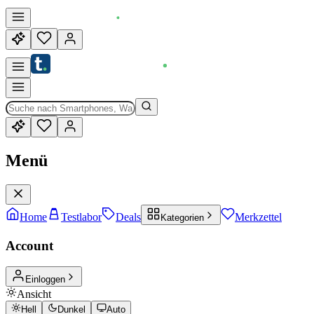
Menü
Home
Testlabor
Deals
Merkzettel
Kategorien
Account
Einloggen
Ansicht
Hell
Dunkel
Auto