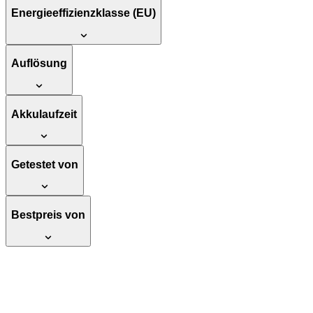
Energieeffizienzklasse (EU)
Auflösung
Akkulaufzeit
Getestet von
Bestpreis von
Loewe We. Boost, 4.1.2 Surround Sound Sy