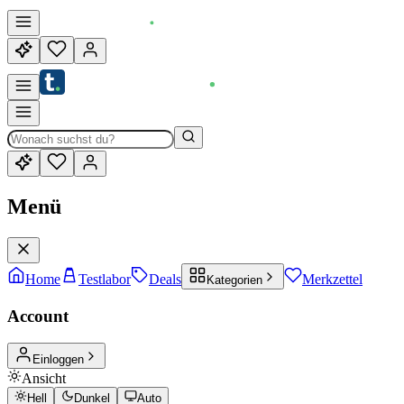
Menü
Home
Testlabor
Deals
Merkzettel
Kategorien
Account
Einloggen
Ansicht
Hell
Dunkel
Auto