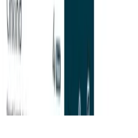
Deutschlands großes Verbraucherportal mit Testberichten und
integriertem Preisvergleich
Alle Preise inkl. der jeweils geltenden gesetzlichen MwSt., ggf.
zzgl. Versandkosten. Alle Angaben ohne Gewähr.
©
2026
Testsieger.de
Frage stellen
Frage stellen