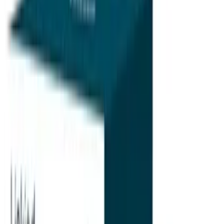
Unternehmen
Über uns
Testlabor
Karriere
Services
Datenschutz
Impressum
Privatsphäre
Partner
Shop anmelden
Shop Login
Folge uns