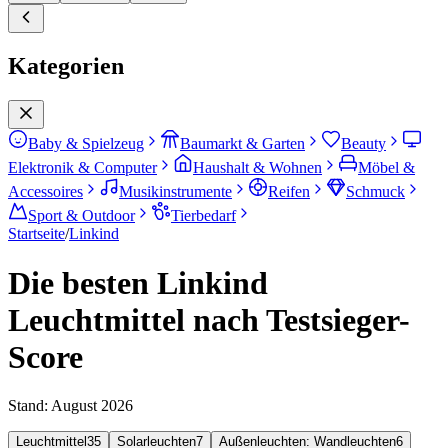
Kategorien
Baby & Spielzeug
Baumarkt & Garten
Beauty
Elektronik & Computer
Haushalt & Wohnen
Möbel &
Accessoires
Musikinstrumente
Reifen
Schmuck
Sport & Outdoor
Tierbedarf
Startseite
/
Linkind
Die besten Linkind
Leuchtmittel nach Testsieger-
Score
Stand:
August 2026
Leuchtmittel
35
Solarleuchten
7
Außenleuchten: Wandleuchten
6