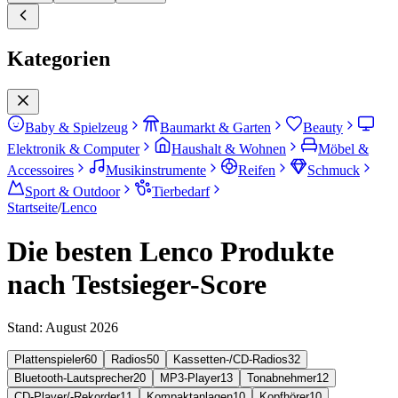
Kategorien
Baby & Spielzeug
Baumarkt & Garten
Beauty
Elektronik & Computer
Haushalt & Wohnen
Möbel &
Accessoires
Musikinstrumente
Reifen
Schmuck
Sport & Outdoor
Tierbedarf
Startseite
/
Lenco
Die besten Lenco Produkte
nach Testsieger-Score
Stand:
August 2026
Plattenspieler
60
Radios
50
Kassetten-/CD-Radios
32
Bluetooth-Lautsprecher
20
MP3-Player
13
Tonabnehmer
12
CD-Player/-Rekorder
11
Kompaktanlagen
10
Kopfhörer
10