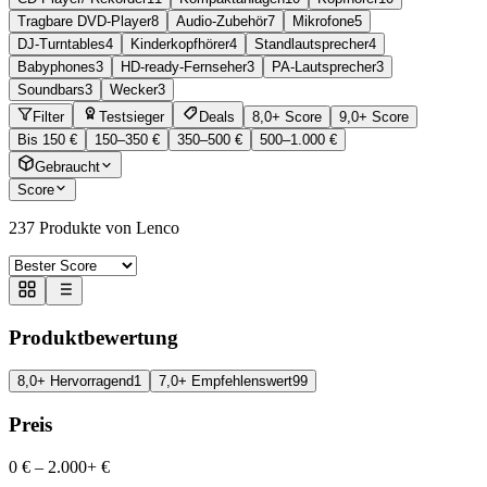
Tragbare DVD-Player
8
Audio-Zubehör
7
Mikrofone
5
DJ-Turntables
4
Kinderkopfhörer
4
Standlautsprecher
4
Babyphones
3
HD-ready-Fernseher
3
PA-Lautsprecher
3
Soundbars
3
Wecker
3
Filter
Testsieger
Deals
8,0+ Score
9,0+ Score
Bis 150 €
150–350 €
350–500 €
500–1.000 €
Gebraucht
Score
237
Produkte von Lenco
Produktbewertung
8,0+ Hervorragend
1
7,0+ Empfehlenswert
99
Preis
0 €
–
2.000+ €