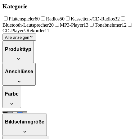
Kategorie
Plattenspieler
60
Radios
50
Kassetten-/CD-Radios
32
Bluetooth-Lautsprecher
20
MP3-Player
13
Tonabnehmer
12
CD-Player/-Rekorder
11
Alle anzeigen
Produkttyp
Anschlüsse
Farbe
Bildschirmgröße