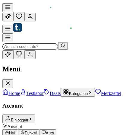
Menü
Home
Testlabor
Deals
Merkzettel
Kategorien
Account
Einloggen
Ansicht
Hell
Dunkel
Auto