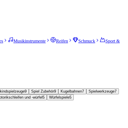
es
Musikinstrumente
Reifen
Schmuck
Sport &
nkindspielzeuge
9
Spiel Zubehör
9
Kugelbahnen
7
Spielwerkzeuge
7
torikschleifen und -würfel
5
Würfelspiele
5