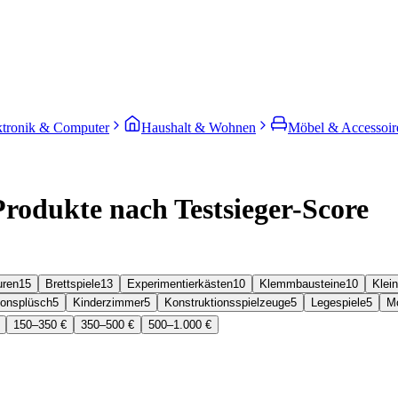
ktronik & Computer
Haushalt & Wohnen
Möbel & Accessoir
Produkte nach Testsieger-Score
uren
15
Brettspiele
13
Experimentierkästen
10
Klemmbausteine
10
Klei
ionsplüsch
5
Kinderzimmer
5
Konstruktionsspielzeuge
5
Legespiele
5
Mo
150–350 €
350–500 €
500–1.000 €