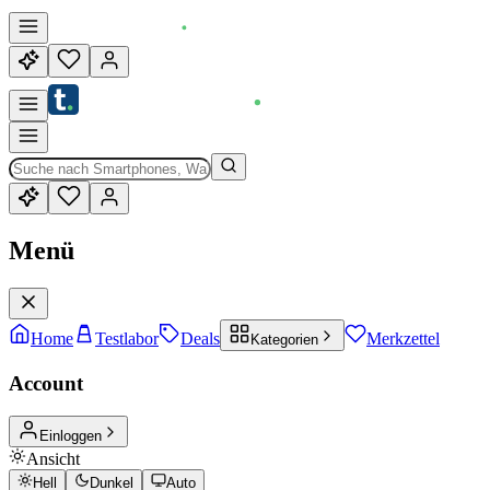
Menü
Home
Testlabor
Deals
Merkzettel
Kategorien
Account
Einloggen
Ansicht
Hell
Dunkel
Auto