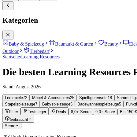
Kategorien
Baby & Spielzeug
Baumarkt & Garten
Beauty
Ele
Outdoor
Tierbedarf
Startseite
/
Learning Resources
Die besten Learning Resources 
Stand:
August 2026
Lernspiele
72
Möbel & Accessoires
25
Spielfigurensets
18
Sammelfig
Stapelspielzeuge
7
Babyspielzeuge
5
Badewannenspielzeuge
5
Funkt
Filter
Testsieger
Deals
8,0+ Score
9,0+ Score
Bis 150 €
Gebraucht
Score
293
Produkte von Learning Resources