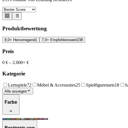
Produktbewertung
8,0+ Hervorragend
1
7,0+ Empfehlenswert
238
Preis
0 €
–
2.000+ €
Kategorie
Lernspiele
72
Möbel & Accessoires
25
Spielfigurensets
18
S
Alle anzeigen
Farbe
Bestpreis von