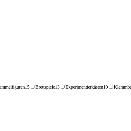
ammelfiguren
15
Brettspiele
13
Experimentierkästen
10
Klemmba