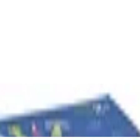
iratenschatz, Spielzeug zum Sortieren un
erkzeugkoffer für Kleinkinder, 6 Stück - 