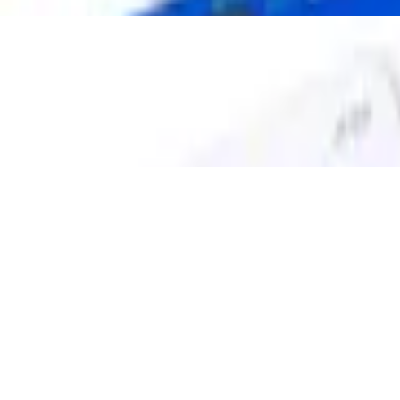
nds Feinmotorik Werkzeugset
et
Vögel und Nester“