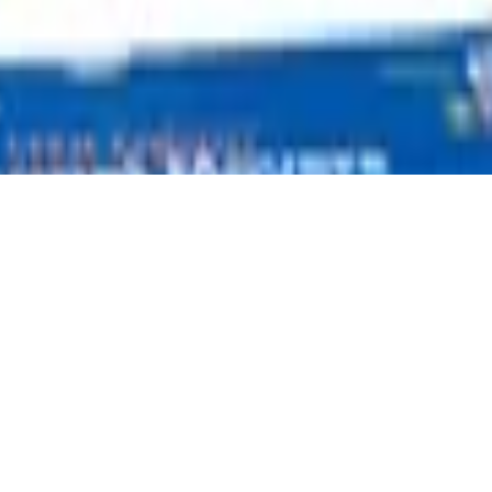
 der Magneten – STEM Explorers
nal Toys, Multicoloured
 – Sortierspaß mit dem Nachbarschaftsset