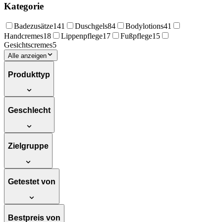
Kategorie
Badezusätze
141
Duschgels
84
Bodylotions
41
Handcremes
18
Lippenpflege
17
Fußpflege
15
Gesichtscremes
5
Alle anzeigen
Produkttyp
Geschlecht
Zielgruppe
Getestet von
Bestpreis von