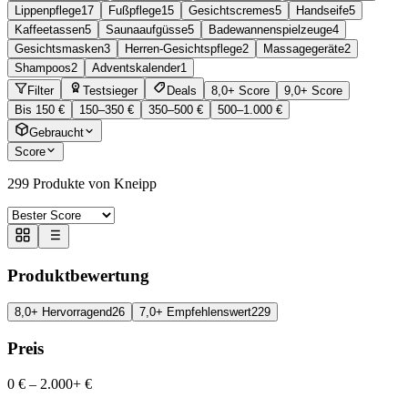
Lippenpflege
17
Fußpflege
15
Gesichtscremes
5
Handseife
5
Kaffeetassen
5
Saunaaufgüsse
5
Badewannenspielzeuge
4
Gesichtsmasken
3
Herren-Gesichtspflege
2
Massagegeräte
2
Shampoos
2
Adventskalender
1
Filter
Testsieger
Deals
8,0+ Score
9,0+ Score
Bis 150 €
150–350 €
350–500 €
500–1.000 €
Gebraucht
Score
299
Produkte von Kneipp
Produktbewertung
8,0+ Hervorragend
26
7,0+ Empfehlenswert
229
Preis
0 €
–
2.000+ €