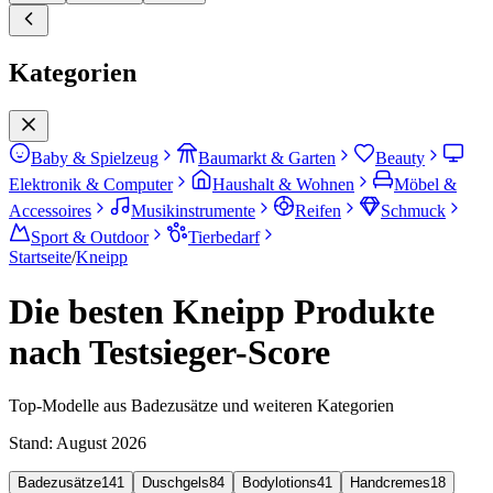
Kategorien
Baby & Spielzeug
Baumarkt & Garten
Beauty
Elektronik & Computer
Haushalt & Wohnen
Möbel &
Accessoires
Musikinstrumente
Reifen
Schmuck
Sport & Outdoor
Tierbedarf
Startseite
/
Kneipp
Die besten Kneipp Produkte
nach Testsieger-Score
Top-Modelle aus Badezusätze und weiteren Kategorien
Stand:
August 2026
Badezusätze
141
Duschgels
84
Bodylotions
41
Handcremes
18