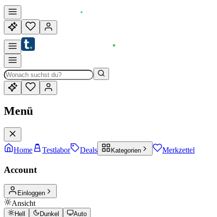
Menü
Home
Testlabor
Deals
Merkzettel
Kategorien
Account
Einloggen
Ansicht
Hell
Dunkel
Auto