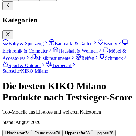
Kategorien
Baby & Spielzeug
Baumarkt & Garten
Beauty
Elektronik & Computer
Haushalt & Wohnen
Möbel &
Accessoires
Musikinstrumente
Reifen
Schmuck
Sport & Outdoor
Tierbedarf
Startseite
/
KIKO Milano
Die besten KIKO Milano
Produkte nach Testsieger-Score
Top-Modelle aus Lipgloss und weiteren Kategorien
Stand:
August 2026
Lidschatten
74
Foundations
70
Lippenstifte
58
Lipgloss
38