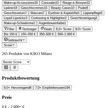
Make-up-Accessoires
29
Concealer
22
Rouge & Bronzer
22
Lipliner
18
Gesichtscremes
15
Beauty Cases
10
Puder
8
Gesichtsserum
7
Mascara
7
Eyeliner & Kajalstifte
5
Lippenpflege
5
Liquid Lipsticks
3
Contouring & Highlighter
2
Gesichtsreinigung
2
Make-up-Schwämme
2
Augenbrauenfarbe
1
Filter
Testsieger
Deals
8,0+ Score
9,0+ Score
Bis 150 €
150–350 €
350–500 €
500–1.000 €
Gebraucht
Score
265
Produkte von KIKO Milano
Produktbewertung
8,0+ Hervorragend
8
7,0+ Empfehlenswert
194
Preis
0 €
–
2.000+ €