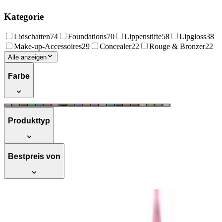
Kategorie
Lidschatten
74
Foundations
70
Lippenstifte
58
Lipgloss
38
Make-up-Accessoires
29
Concealer
22
Rouge & Bronzer
22
Alle anzeigen
Farbe
Produkttyp
Bestpreis von
KIKO Milano 3D Hydra Lipgloss,
PFLEGENDER Lipgloss mit 3D-Effekt,
intensiv feuchtigkeitsspendend, diverse