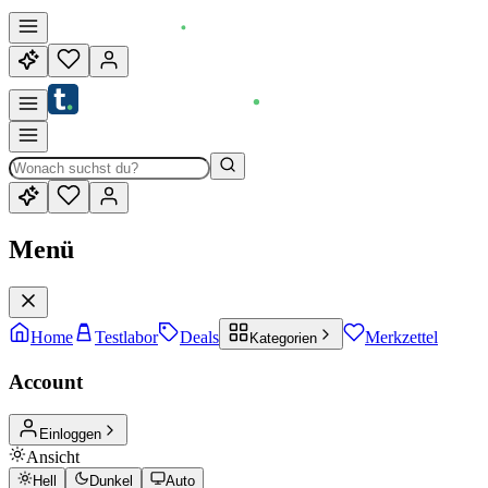
Menü
Home
Testlabor
Deals
Merkzettel
Kategorien
Account
Einloggen
Ansicht
Hell
Dunkel
Auto