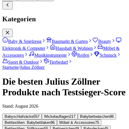
Kategorien
Baby & Spielzeug
Baumarkt & Garten
Beauty
Elektronik & Computer
Haushalt & Wohnen
Möbel &
Accessoires
Musikinstrumente
Reifen
Schmuck
Sport & Outdoor
Tierbedarf
Startseite
/
Julius Zöllner
Die besten Julius Zöllner
Produkte nach Testsieger-Score
Stand:
August 2026
Babyschlafsäcke
557
Wickelauflagen
217
Babybettwäschen
96
Betttextilien: Babybettlaken
96
Möbel & Accessoires
75
Betttextilien: Stillkissen
55
Bettnestchen
49
Babydecken
45