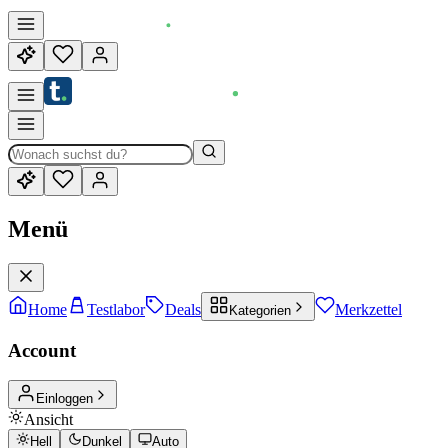
Menü
Home
Testlabor
Deals
Merkzettel
Kategorien
Account
Einloggen
Ansicht
Hell
Dunkel
Auto