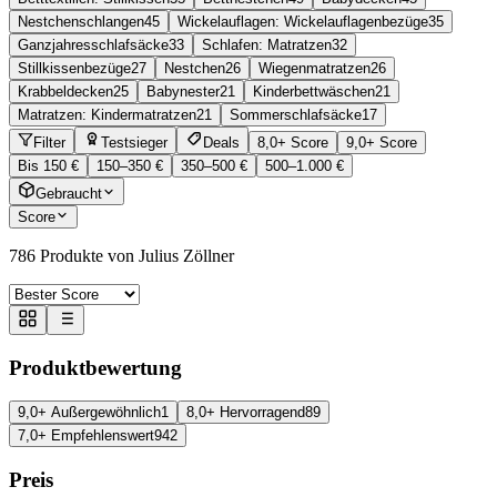
Nestchenschlangen
45
Wickelauflagen: Wickelauflagenbezüge
35
Ganzjahresschlafsäcke
33
Schlafen: Matratzen
32
Stillkissenbezüge
27
Nestchen
26
Wiegenmatratzen
26
Krabbeldecken
25
Babynester
21
Kinderbettwäschen
21
Matratzen: Kindermatratzen
21
Sommerschlafsäcke
17
Filter
Testsieger
Deals
8,0+ Score
9,0+ Score
Bis 150 €
150–350 €
350–500 €
500–1.000 €
Gebraucht
Score
786
Produkte von Julius Zöllner
Produktbewertung
9,0+ Außergewöhnlich
1
8,0+ Hervorragend
89
7,0+ Empfehlenswert
942
Preis