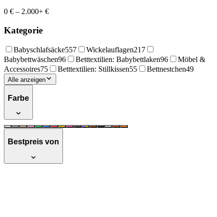
0 €
–
2.000+ €
Kategorie
Babyschlafsäcke
557
Wickelauflagen
217
Babybettwäschen
96
Betttextilien: Babybettlaken
96
Möbel &
Accessoires
75
Betttextilien: Stillkissen
55
Bettnestchen
49
Alle anzeigen
Farbe
Bestpreis von
Julius Zöllner Spannbetttuch Jersey shell
70/140