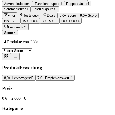
Adventskalender
1
Funktionspuppen
1
Puppenhäuser
1
Sammelfiguren
1
Spielzeugautos
1
Filter
Testsieger
Deals
8,0+ Score
9,0+ Score
Bis 150 €
150–350 €
350–500 €
500–1.000 €
Gebraucht
Score
14
Produkte von Jakks
Produktbewertung
8,0+ Hervorragend
5
7,0+ Empfehlenswert
11
Preis
0 €
–
2.000+ €
Kategorie