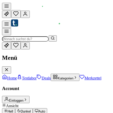
Menü
Home
Testlabor
Deals
Merkzettel
Kategorien
Account
Einloggen
Ansicht
Hell
Dunkel
Auto