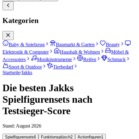
Kategorien
Baby & Spielzeug
Baumarkt & Garten
Beauty
Elektronik & Computer
Haushalt & Wohnen
Möbel &
Accessoires
Musikinstrumente
Reifen
Schmuck
Sport & Outdoor
Tierbedarf
Startseite
/
Jakks
Die besten Jakks
Spielfigurensets nach
Testsieger-Score
Stand:
August 2026
Spielfigurensets
6
Funktionsplüsch
2
Actionfiguren
1