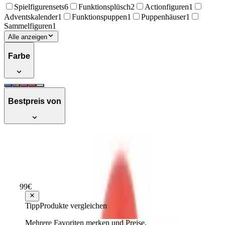
Spielfigurensets
6
Funktionsplüsch
2
Actionfiguren
1
Adventskalender
1
Funktionspuppen
1
Puppenhäuser
1
Sammelfiguren
1
Alle anzeigen
Farbe
Bestpreis von
Jakks Super Mario Big Figure
Hervorragend
Testsieger Score
87
99
€
ab
44
Tipp
Produkte vergleichen
Mehrere Favoriten merken und Preise,