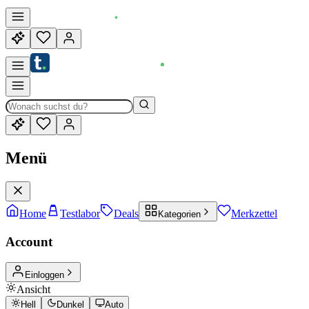
Menü
Home
Testlabor
Deals
Merkzettel
Kategorien
Account
Einloggen
Ansicht
Hell
Dunkel
Auto