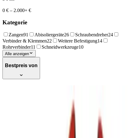
0 €
–
2.000+ €
Kategorie
Zangen
91
Abisoliergeräte
26
Schraubendreher
24
Verbinder & Klemmen
22
Weitere Befestigung
14
Rohrverbinder
11
Schneidwerkzeuge
10
Alle anzeigen
Bestpreis von
Intercable 16020-F1 107629 Kabelschere,
Schneidwerkzeug für Kupfer- und
Aluminiumkabel bis 35qmm, mit 2-
komponenten Griff und nachstellbarem
Schraubgelenk, Lieferung in Safetybox