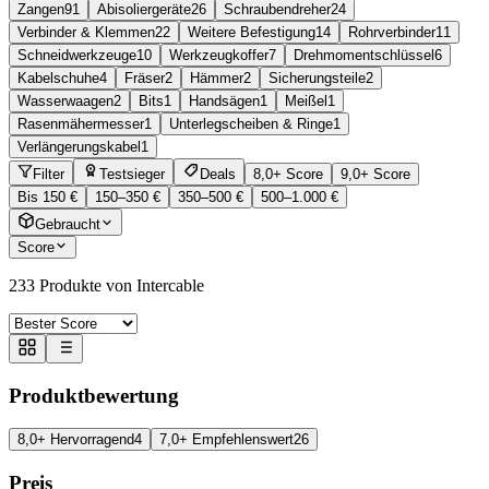
Zangen
91
Abisoliergeräte
26
Schraubendreher
24
Verbinder & Klemmen
22
Weitere Befestigung
14
Rohrverbinder
11
Schneidwerkzeuge
10
Werkzeugkoffer
7
Drehmomentschlüssel
6
Kabelschuhe
4
Fräser
2
Hämmer
2
Sicherungsteile
2
Wasserwaagen
2
Bits
1
Handsägen
1
Meißel
1
Rasenmähermesser
1
Unterlegscheiben & Ringe
1
Verlängerungskabel
1
Filter
Testsieger
Deals
8,0+ Score
9,0+ Score
Bis 150 €
150–350 €
350–500 €
500–1.000 €
Gebraucht
Score
233
Produkte von Intercable
Produktbewertung
8,0+ Hervorragend
4
7,0+ Empfehlenswert
26
Preis