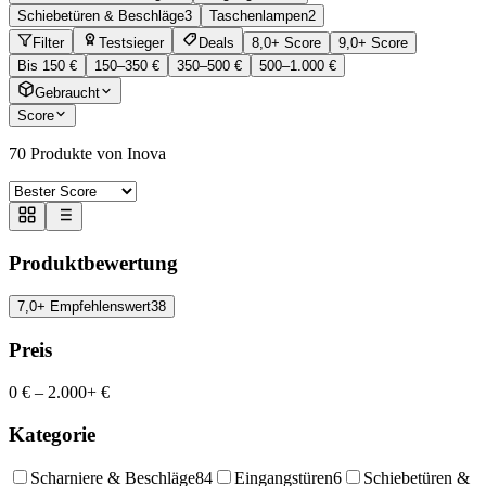
Schiebetüren & Beschläge
3
Taschenlampen
2
Filter
Testsieger
Deals
8,0+ Score
9,0+ Score
Bis 150 €
150–350 €
350–500 €
500–1.000 €
Gebraucht
Score
70
Produkte von Inova
Produktbewertung
7,0+ Empfehlenswert
38
Preis
0 €
–
2.000+ €
Kategorie
Scharniere & Beschläge
84
Eingangstüren
6
Schiebetüren &