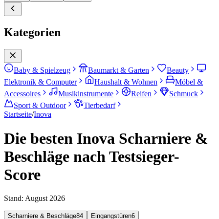
Kategorien
Baby & Spielzeug
Baumarkt & Garten
Beauty
Elektronik & Computer
Haushalt & Wohnen
Möbel &
Accessoires
Musikinstrumente
Reifen
Schmuck
Sport & Outdoor
Tierbedarf
Startseite
/
Inova
Die besten Inova Scharniere &
Beschläge nach Testsieger-
Score
Stand:
August 2026
Scharniere & Beschläge
84
Eingangstüren
6