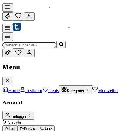
Menü
Home
Testlabor
Deals
Merkzettel
Kategorien
Account
Einloggen
Ansicht
Hell
Dunkel
Auto