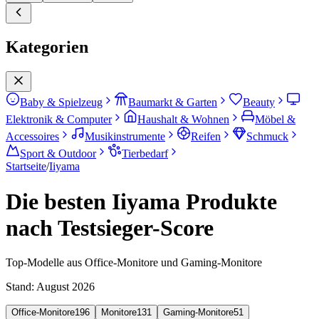
Kategorien
Baby & Spielzeug
Baumarkt & Garten
Beauty
Elektronik & Computer
Haushalt & Wohnen
Möbel &
Accessoires
Musikinstrumente
Reifen
Schmuck
Sport & Outdoor
Tierbedarf
Startseite
/
Iiyama
Die besten Iiyama Produkte
nach Testsieger-Score
Top-Modelle aus Office-Monitore und Gaming-Monitore
Stand:
August 2026
Office-Monitore
196
Monitore
131
Gaming-Monitore
51