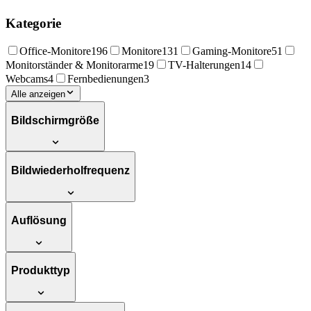
Kategorie
Office-Monitore
196
Monitore
131
Gaming-Monitore
51
Monitorständer & Monitorarme
19
TV-Halterungen
14
Webcams
4
Fernbedienungen
3
Alle anzeigen
Bildschirmgröße
Bildwiederholfrequenz
Auflösung
Produkttyp