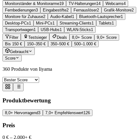
Monitorständer & Monitorarme
19
TV-Halterungen
14
Webcams
4
Fernbedienungen
3
Eingabestifte
2
Fernauslöser
2
Grafik-Monitore
2
Monitore für Zuhause
2
Audio-Kabel
1
Bluetooth-Lautsprecher
1
Desktop-PCs
1
Mini-PCs
1
Streaming-Clients
1
Tablets
1
Transportwagen
1
USB-Hubs
1
WLAN-Sticks
1
Filter
Testsieger
Deals
8,0+ Score
9,0+ Score
Bis 150 €
150–350 €
350–500 €
500–1.000 €
Gebraucht
Score
360
Produkte von Iiyama
Produktbewertung
8,0+ Hervorragend
3
7,0+ Empfehlenswert
126
Preis
0 €
–
2.000+ €