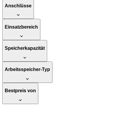
Anschlüsse
Einsatzbereich
Speicherkapazität
Arbeitsspeicher-Typ
Bestpreis von
Hikvision Digital Technology DS-1250ZJ
Schutzdach für Überwachungskamera,
kompatibel mit DS-2CD45XXF(WD)-I(Z)