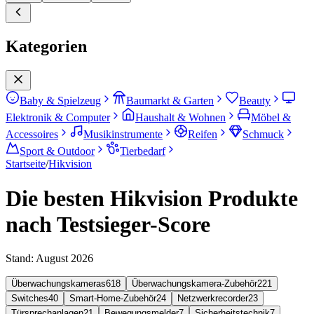
Kategorien
Baby & Spielzeug
Baumarkt & Garten
Beauty
Elektronik & Computer
Haushalt & Wohnen
Möbel &
Accessoires
Musikinstrumente
Reifen
Schmuck
Sport & Outdoor
Tierbedarf
Startseite
/
Hikvision
Die besten Hikvision Produkte
nach Testsieger-Score
Stand:
August 2026
Überwachungskameras
618
Überwachungskamera-Zubehör
221
Switches
40
Smart-Home-Zubehör
24
Netzwerkrecorder
23
Türsprechanlagen
21
Bewegungsmelder
7
Sicherheitstechnik
7