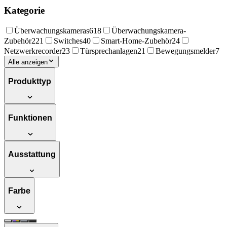
Kategorie
Überwachungskameras
618
Überwachungskamera-
Zubehör
221
Switches
40
Smart-Home-Zubehör
24
Netzwerkrecorder
23
Türsprechanlagen
21
Bewegungsmelder
7
Alle anzeigen
Produkttyp
Funktionen
Ausstattung
Farbe