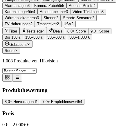
Alarmanlagen
6
Kamera-Zubehör
5
Access-Points
4
Kartenlesegeräte
4
Arbeitsspeicher
3
Video-Türklingeln
3
Wärmebildkameras
3
Sirenen
2
Smarte Sensoren
2
TV-Halterungen
2
Transceiver
2
USV
2
Filter
Testsieger
Deals
8,0+ Score
9,0+ Score
Bis 150 €
150–350 €
350–500 €
500–1.000 €
Gebraucht
Score
1.008
Produkte von Hikvision
Produktbewertung
8,0+ Hervorragend
1
7,0+ Empfehlenswert
54
Preis
0 €
–
2.000+ €