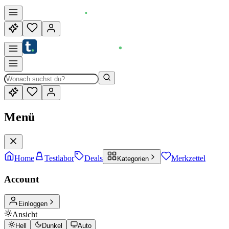
Menü
Home
Testlabor
Deals
Merkzettel
Kategorien
Account
Einloggen
Ansicht
Hell
Dunkel
Auto