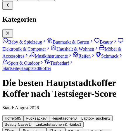
Kategorien
Baby & Spielzeug
Baumarkt & Garten
Beauty
Elektronik & Computer
Haushalt & Wohnen
Möbel &
Accessoires
Musikinstrumente
Reifen
Schmuck
Sport & Outdoor
Tierbedarf
Startseite
/
Hauptstadtkoffer
Die besten Hauptstadtkoffer
Koffer nach Testsieger-Score
Stand:
August 2026
Koffer
585
Rucksäcke
7
Reisetaschen
3
Laptop-Taschen
2
Beauty Cases
1
Einkaufstaschen & -körbe
1