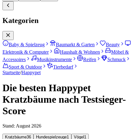
Kategorien
Baby & Spielzeug
Baumarkt & Garten
Beauty
Elektronik & Computer
Haushalt & Wohnen
Möbel &
Accessoires
Musikinstrumente
Reifen
Schmuck
Sport & Outdoor
Tierbedarf
Startseite
/
Happypet
Die besten Happypet
Kratzbäume nach Testsieger-
Score
Stand:
August 2026
Kratzbäume
36
Hundespielzeuge
1
Vögel
1