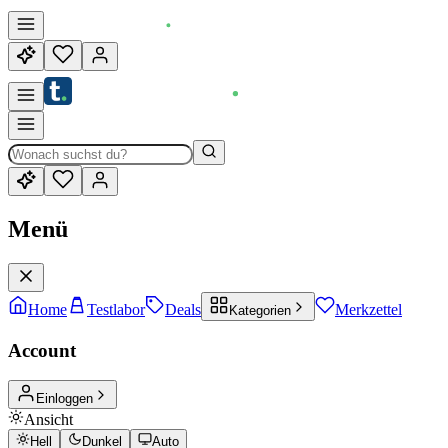
Menü
Home
Testlabor
Deals
Merkzettel
Kategorien
Account
Einloggen
Ansicht
Hell
Dunkel
Auto