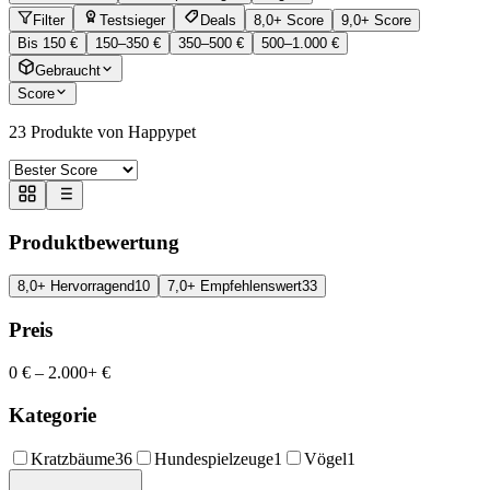
Filter
Testsieger
Deals
8,0+ Score
9,0+ Score
Bis 150 €
150–350 €
350–500 €
500–1.000 €
Gebraucht
Score
23
Produkte von Happypet
Produktbewertung
8,0+ Hervorragend
10
7,0+ Empfehlenswert
33
Preis
0 €
–
2.000+ €
Kategorie
Kratzbäume
36
Hundespielzeuge
1
Vögel
1