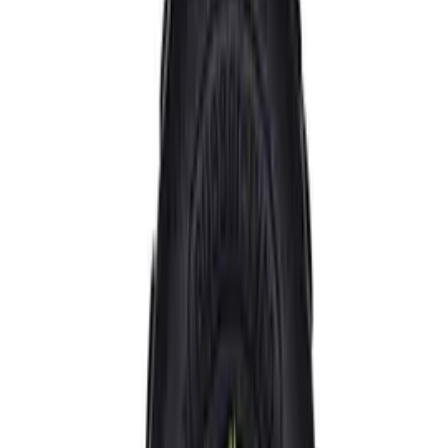
Folge uns
Deutschlands großes Verbraucherportal mit Testberichten und
integriertem Preisvergleich
Alle Preise inkl. der jeweils geltenden gesetzlichen MwSt., ggf.
zzgl. Versandkosten. Alle Angaben ohne Gewähr.
©
2026
Testsieger.de
Frage stellen
Frage stellen