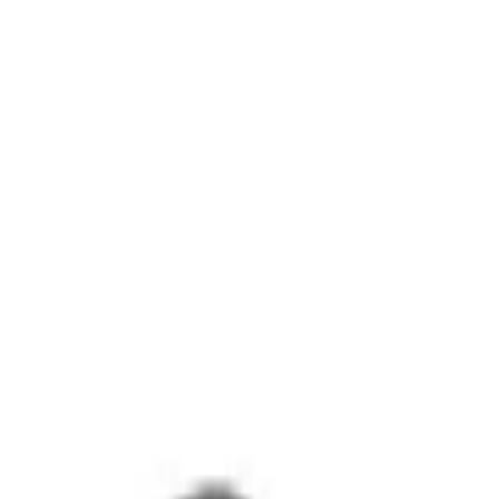
z
sion Cord 3500W - Schwarz
or Extension Cord Waterproof, schwarz