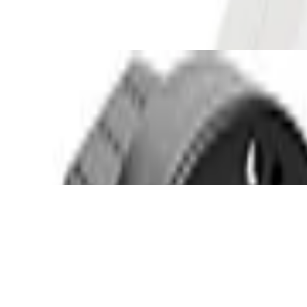
reich mit Knickschutz - Gummi Kupplung 2
t Kupplung Kabel Kupplung Gummikupplung
 Meter - IP44 wasserdicht - 3500W - Schwa