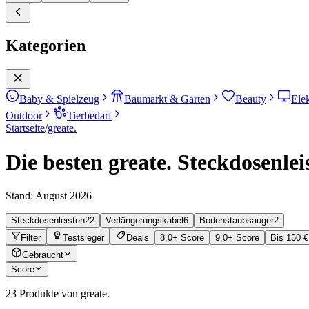
Kategorien
Baby & Spielzeug
Baumarkt & Garten
Beauty
Ele
Outdoor
Tierbedarf
Startseite
/
greate.
Die besten greate. Steckdosenlei
Stand:
August 2026
Steckdosenleisten
22
Verlängerungskabel
6
Bodenstaubsauger
2
Filter
Testsieger
Deals
8,0+ Score
9,0+ Score
Bis 150 €
Gebraucht
Score
23
Produkte von greate.