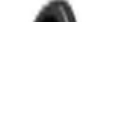
ängerungskabel, (1000 cm) - schwarz
, 250V, 16A, 2 polig - 6er Set, grau,