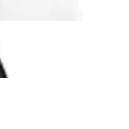
30V mit Zugentlastung, 2-polig, 16A &
 230V, 6er Pack in Schwarz
rz