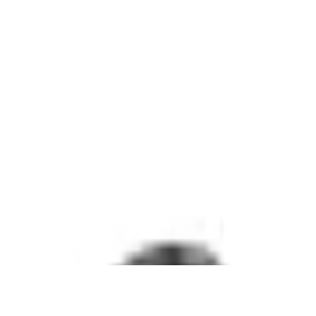
ation, spritzwassergeschützt -
 Aufputz mit Wechselschalter 250V & 16A -