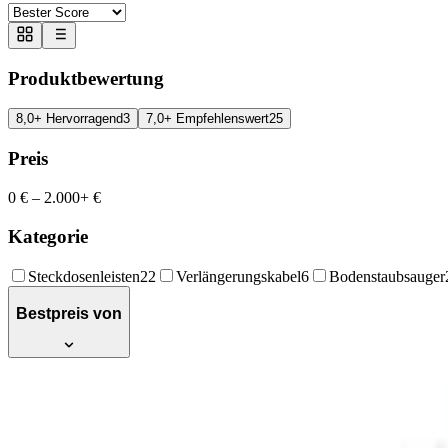
Produktbewertung
8,0+ Hervorragend
3
7,0+ Empfehlenswert
25
Preis
0 €
–
2.000+ €
Kategorie
Steckdosenleisten
22
Verlängerungskabel
6
Bodenstaubsauger
Bestpreis von
greate abschließbare Außensteckdose wasse
Aussensteckdose, wasserdichte Steckdose, 
abschließbar, 2 Schalter