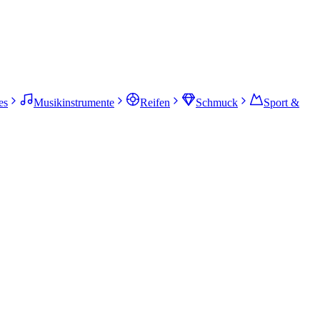
es
Musikinstrumente
Reifen
Schmuck
Sport &