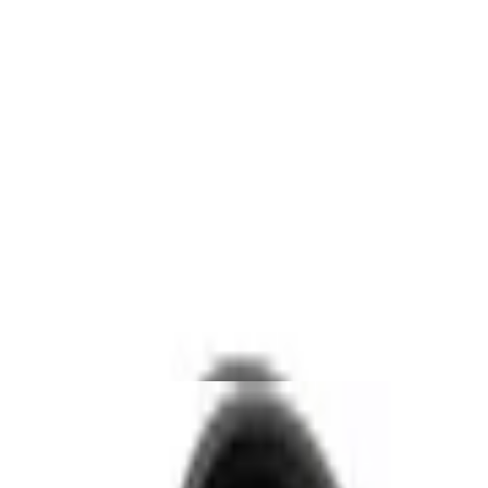
Meter - Wasserdicht IP44 - 3500W - Schwar
 Meter - Wasserdicht IP44 - Outdoor Exten
 Meter - IP44 wasserdicht - 3500 W, Outdo