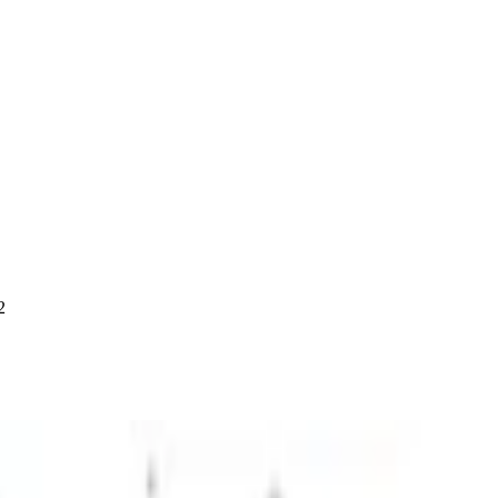
2
rdicht Garten mit Schalter - 2fach Aussens
Outdoor Steckdose wasserdicht außen - grea