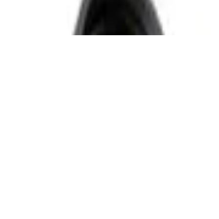
raum - IP44, 250V, 16A, grau
asserdicht, Mehrfachsteckdose, 3500 W Verl
htraum - AP Steckdose mit Klappdeckel IP44