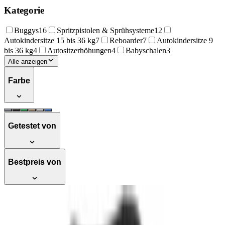
Kategorie
Buggys
16
Spritzpistolen & Sprühsysteme
12
Autokindersitze 15 bis 36 kg
7
Reboarder
7
Autokindersitze 9
bis 36 kg
4
Autositzerhöhungen
4
Babyschalen
3
Alle anzeigen
Farbe
Getestet von
Bestpreis von
Testsieger
Graco Reboarder-Kindersitz Turn2Me
DLX i-Size inkl. Isofix-Basis - Midnight,