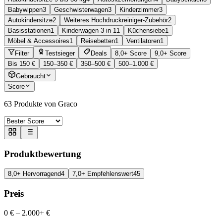
Babywippen
3
Geschwisterwagen
3
Kinderzimmer
3
Autokindersitze
2
Weiteres Hochdruckreiniger-Zubehör
2
Basisstationen
1
Kinderwagen 3 in 1
1
Küchensiebe
1
Möbel & Accessoires
1
Reisebetten
1
Ventilatoren
1
Filter
Testsieger
Deals
8,0+ Score
9,0+ Score
Bis 150 €
150–350 €
350–500 €
500–1.000 €
Gebraucht
Score
63
Produkte von Graco
Produktbewertung
8,0+ Hervorragend
4
7,0+ Empfehlenswert
45
Preis
0 €
–
2.000+ €