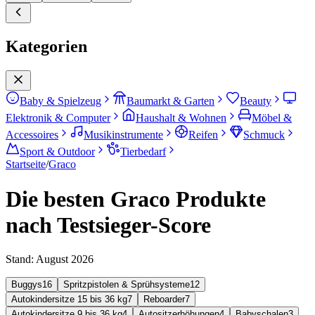
Kategorien
Baby & Spielzeug
Baumarkt & Garten
Beauty
Elektronik & Computer
Haushalt & Wohnen
Möbel &
Accessoires
Musikinstrumente
Reifen
Schmuck
Sport & Outdoor
Tierbedarf
Startseite
/
Graco
Die besten Graco Produkte
nach Testsieger-Score
Stand:
August 2026
Buggys
16
Spritzpistolen & Sprühsysteme
12
Autokindersitze 15 bis 36 kg
7
Reboarder
7
Autokindersitze 9 bis 36 kg
4
Autositzerhöhungen
4
Babyschalen
3