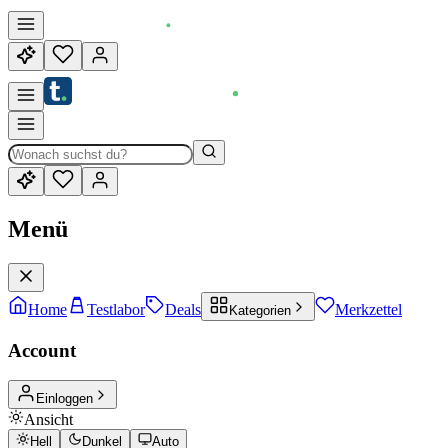
Menü
Home
Testlabor
Deals
Merkzettel
Kategorien
Account
Einloggen
Ansicht
Hell
Dunkel
Auto