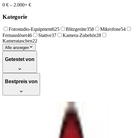
0 €
–
2.000+ €
Kategorie
Fotostudio-Equipment
625
Blitzgeräte
358
Mikrofone
54
Fernauslöser
46
Stative
37
Kamera-Zubehör
28
Kamerataschen
22
Alle anzeigen
Getestet von
Bestpreis von
Godox V100 100 W On-Kamera-Blitz für
Canon mit 5,8 cm (2,3 Zoll) Vollfarb-
Touchscreen, 2,4 G kabelloser
Synchronisation und leistungsstarkem