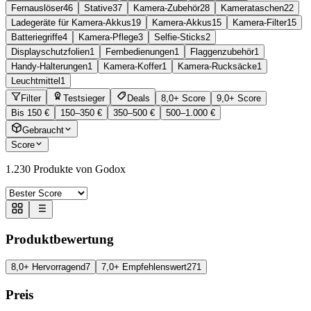
Fernauslöser
46
Stative
37
Kamera-Zubehör
28
Kamerataschen
22
Ladegeräte für Kamera-Akkus
19
Kamera-Akkus
15
Kamera-Filter
15
Batteriegriffe
4
Kamera-Pflege
3
Selfie-Sticks
2
Displayschutzfolien
1
Fernbedienungen
1
Flaggenzubehör
1
Handy-Halterungen
1
Kamera-Koffer
1
Kamera-Rucksäcke
1
Leuchtmittel
1
Filter
Testsieger
Deals
8,0+ Score
9,0+ Score
Bis 150 €
150–350 €
350–500 €
500–1.000 €
Gebraucht
Score
1.230
Produkte von Godox
Produktbewertung
8,0+ Hervorragend
7
7,0+ Empfehlenswert
271
Preis