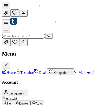
Menü
Home
Testlabor
Deals
Merkzettel
Kategorien
Account
Einloggen
Ansicht
Hell
Dunkel
Auto