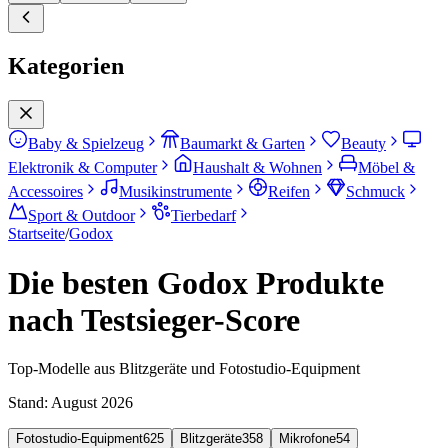
Kategorien
Baby & Spielzeug
Baumarkt & Garten
Beauty
Elektronik & Computer
Haushalt & Wohnen
Möbel &
Accessoires
Musikinstrumente
Reifen
Schmuck
Sport & Outdoor
Tierbedarf
Startseite
/
Godox
Die besten Godox Produkte
nach Testsieger-Score
Top-Modelle aus Blitzgeräte und Fotostudio-Equipment
Stand:
August 2026
Fotostudio-Equipment
625
Blitzgeräte
358
Mikrofone
54