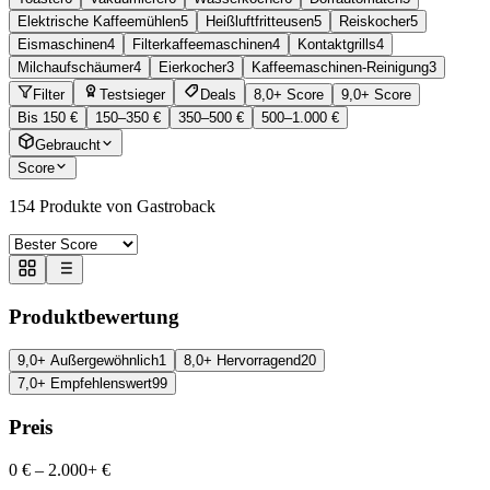
Elektrische Kaffeemühlen
5
Heißluftfritteusen
5
Reiskocher
5
Eismaschinen
4
Filterkaffeemaschinen
4
Kontaktgrills
4
Milchaufschäumer
4
Eierkocher
3
Kaffeemaschinen-Reinigung
3
Filter
Testsieger
Deals
8,0+ Score
9,0+ Score
Bis 150 €
150–350 €
350–500 €
500–1.000 €
Gebraucht
Score
154
Produkte von Gastroback
Produktbewertung
9,0+ Außergewöhnlich
1
8,0+ Hervorragend
20
7,0+ Empfehlenswert
99
Preis
0 €
–
2.000+ €