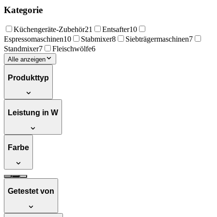
Kategorie
Küchengeräte-Zubehör
21
Entsafter
10
Espressomaschinen
10
Stabmixer
8
Siebträgermaschinen
7
Standmixer
7
Fleischwölfe
6
Alle anzeigen
Produkttyp
Leistung in W
Farbe
Getestet von