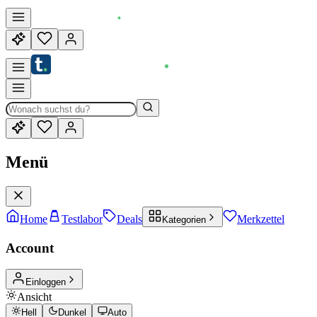
Menü
Home
Testlabor
Deals
Merkzettel
Kategorien
Account
Einloggen
Ansicht
Hell
Dunkel
Auto