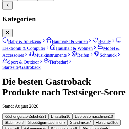
Kategorien
Baby & Spielzeug
Baumarkt & Garten
Beauty
Elektronik & Computer
Haushalt & Wohnen
Möbel &
Accessoires
Musikinstrumente
Reifen
Schmuck
Sport & Outdoor
Tierbedarf
Startseite
/
Gastroback
Die besten Gastroback
Produkte nach Testsieger-Score
Stand:
August 2026
Küchengeräte-Zubehör
21
Entsafter
10
Espressomaschinen
10
Stabmixer
8
Siebträgermaschinen
7
Standmixer
7
Fleischwölfe
6
Toaster
6
Vakuumierer
6
Wasserkocher
6
Dörrautomaten
5