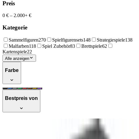
Preis
0 €
–
2.000+ €
Kategorie
Sammelfiguren
270
Spielfigurensets
148
Strategiespiele
138
Malfarben
118
Spiel Zubehör
83
Brettspiele
62
Kartenspiele
22
Alle anzeigen
Farbe
Bestpreis von
Chaos Space Marines Dark Apostle
Warhammer 40k