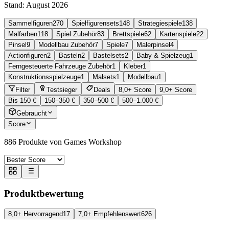
Stand:
August 2026
Sammelfiguren
270
Spielfigurensets
148
Strategiespiele
138
Malfarben
118
Spiel Zubehör
83
Brettspiele
62
Kartenspiele
22
Pinsel
9
Modellbau Zubehör
7
Spiele
7
Malerpinsel
4
Actionfiguren
2
Basteln
2
Bastelsets
2
Baby & Spielzeug
1
Ferngesteuerte Fahrzeuge Zubehör
1
Kleber
1
Konstruktionsspielzeuge
1
Malsets
1
Modellbau
1
Filter
Testsieger
Deals
8,0+ Score
9,0+ Score
Bis 150 €
150–350 €
350–500 €
500–1.000 €
Gebraucht
Score
886
Produkte von Games Workshop
Produktbewertung
8,0+ Hervorragend
17
7,0+ Empfehlenswert
626