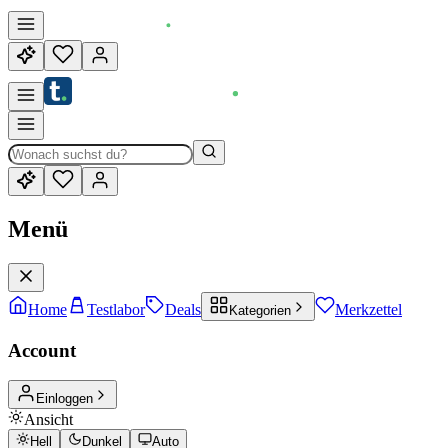
Menü
Home
Testlabor
Deals
Merkzettel
Kategorien
Account
Einloggen
Ansicht
Hell
Dunkel
Auto