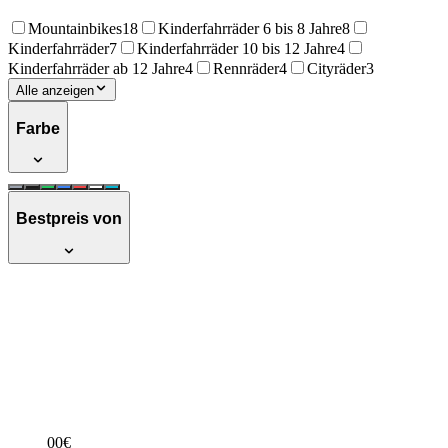
Mountainbikes
18
Kinderfahrräder 6 bis 8 Jahre
8
Kinderfahrräder
7
Kinderfahrräder 10 bis 12 Jahre
4
Kinderfahrräder ab 12 Jahre
4
Rennräder
4
Cityräder
3
Alle anzeigen
Farbe
Bestpreis von
Galano 700C 28 Zoll Fixie Singlespeed
Bike Blade, Rahmengröße 53 cm,
schwarz/rot
Empfehlenswert
Testsieger Score
71
00
€