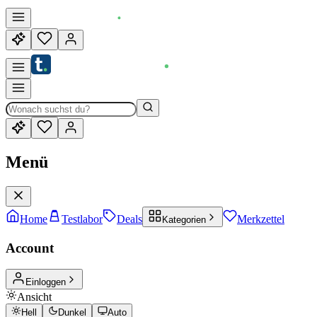
Menü
Home
Testlabor
Deals
Merkzettel
Kategorien
Account
Einloggen
Ansicht
Hell
Dunkel
Auto