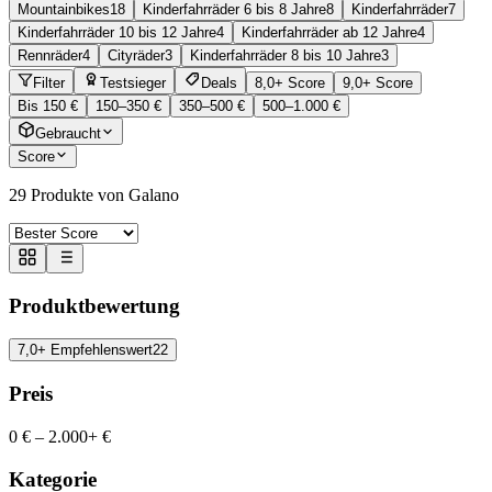
Mountainbikes
18
Kinderfahrräder 6 bis 8 Jahre
8
Kinderfahrräder
7
Kinderfahrräder 10 bis 12 Jahre
4
Kinderfahrräder ab 12 Jahre
4
Rennräder
4
Cityräder
3
Kinderfahrräder 8 bis 10 Jahre
3
Filter
Testsieger
Deals
8,0+ Score
9,0+ Score
Bis 150 €
150–350 €
350–500 €
500–1.000 €
Gebraucht
Score
29
Produkte von Galano
Produktbewertung
7,0+ Empfehlenswert
22
Preis
0 €
–
2.000+ €
Kategorie