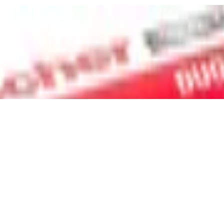
au-rot-metall, 545676 - Preisvergleich
tigung, speziell für E-Bikes entwickelt, Tr
ür Bosch Displays, schwarz
artondübel, starker Dübel für einfache Mo
tall, 40 Stück - Preisvergleich