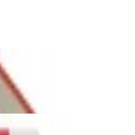
bel für Beton, Ziegel, Stein und
 und TX-Antrieb (4 Stück) zur