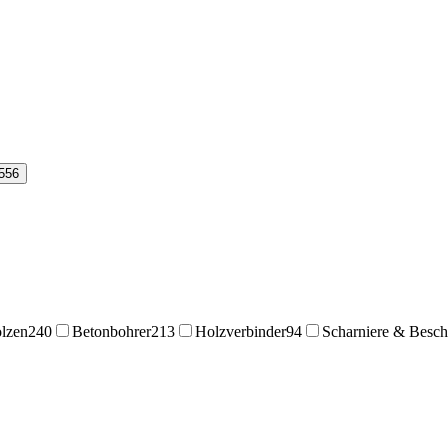
556
lzen
240
Betonbohrer
213
Holzverbinder
94
Scharniere & Besch