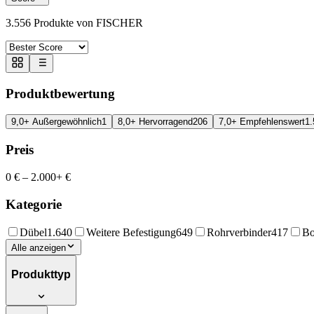
3.556
Produkte von FISCHER
Produktbewertung
9,0+ Außergewöhnlich
1
8,0+ Hervorragend
206
7,0+ Empfehlenswert
1.
Preis
0 €
–
2.000+ €
Kategorie
Dübel
1.640
Weitere Befestigung
649
Rohrverbinder
417
Bo
Alle anzeigen
Produkttyp