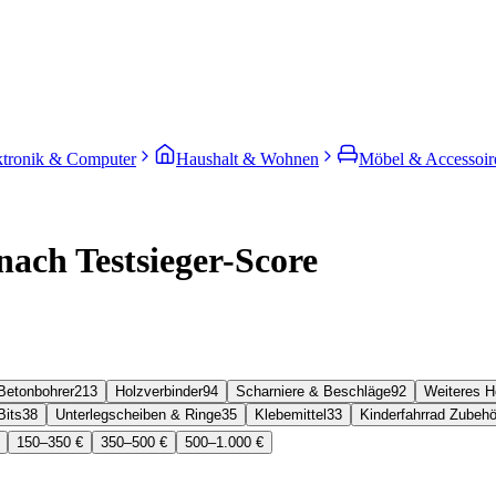
ktronik & Computer
Haushalt & Wohnen
Möbel & Accessoir
ach Testsieger-Score
Betonbohrer
213
Holzverbinder
94
Scharniere & Beschläge
92
Weiteres H
Bits
38
Unterlegscheiben & Ringe
35
Klebemittel
33
Kinderfahrrad Zubehö
150–350 €
350–500 €
500–1.000 €