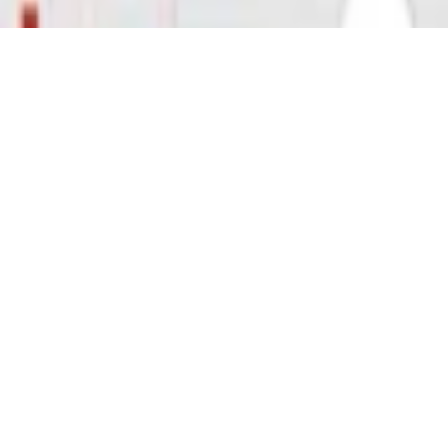
el mit Panheadschraube, 2-Komponenten, 
n uvm, Dübel + 25 Schrauben, grau-rot - Pre
fahrrad für Damen und Herren, RH 50, Fro
ang SHIMANO Nabenschaltung, 90 Lux Lich