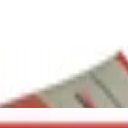
 mit Sicherheitsschraube, 2-Komponenten-Dü
55 S TX mit metrischer Flachkopfschraube
, Wandregalen in Plattenbaustoffen