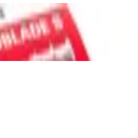
agkraft 5kg, passend für alle gängigen
ntage in Gipskarton- und