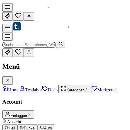
Menü
Home
Testlabor
Deals
Merkzettel
Kategorien
Account
Einloggen
Ansicht
Hell
Dunkel
Auto