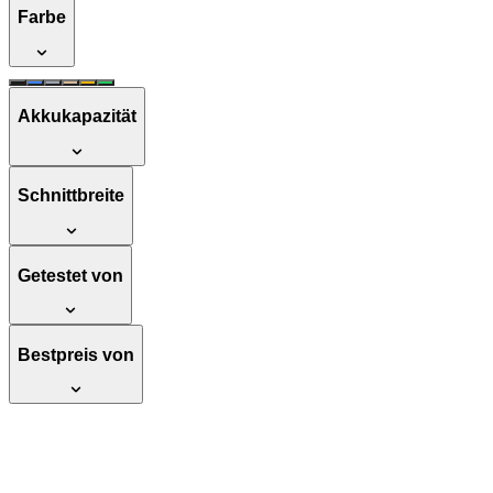
Farbe
Akkukapazität
Schnittbreite
Getestet von
Bestpreis von
FISCHER Erwachsene Fahrradhelm, Radhel
beleuchtetem Innenring-System