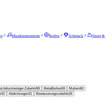
es
Musikinstrumente
Reifen
Schmuck
Sport &
ochdruckreiniger-Zubehör
89
Metallbohrer
69
Muttern
60
r
32
Abdichtungen
31
Bewässerungszubehör
26