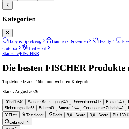
Kategorien
Baby & Spielzeug
Baumarkt & Garten
Beauty
Ele
Outdoor
Tierbedarf
Startseite
/
FISCHER
Die besten FISCHER Produkte n
Top-Modelle aus Dübel und weiteren Kategorien
Stand:
August 2026
Dübel
1.640
Weitere Befestigung
649
Rohrverbinder
417
Bolzen
240
Sicherungsteile
53
Bohrer
49
Baustoffe
44
Gartengeräte-Zubehör
42
Filter
Testsieger
Deals
8,0+ Score
9,0+ Score
Bis 150 €
Gebraucht
Score