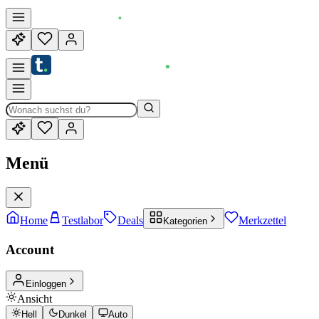
Menü
Home
Testlabor
Deals
Merkzettel
Kategorien
Account
Einloggen
Ansicht
Hell
Dunkel
Auto