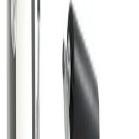
Folge uns
Deutschlands großes Verbraucherportal mit Testberichten und
integriertem Preisvergleich
Alle Preise inkl. der jeweils geltenden gesetzlichen MwSt., ggf.
zzgl. Versandkosten. Alle Angaben ohne Gewähr.
©
2026
Testsieger.de
Frage stellen
Frage stellen