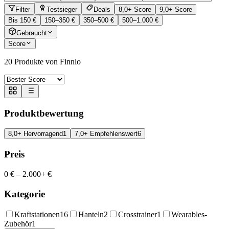
Filter
Testsieger
Deals
8,0+ Score
9,0+ Score
Bis 150 €
150–350 €
350–500 €
500–1.000 €
Gebraucht
Score
20
Produkte von Finnlo
Produktbewertung
8,0+ Hervorragend
1
7,0+ Empfehlenswert
6
Preis
0 €
–
2.000+ €
Kategorie
Kraftstationen
16
Hanteln
2
Crosstrainer
1
Wearables-
Zubehör
1