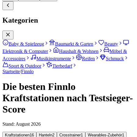
Kategorien
Baby & Spielzeug
Baumarkt & Garten
Beauty
Elektronik & Computer
Haushalt & Wohnen
Möbel &
Accessoires
Musikinstrumente
Reifen
Schmuck
Sport & Outdoor
Tierbedarf
Startseite
/
Finnlo
Die besten Finnlo
Kraftstationen nach Testsieger-
Score
Stand:
August 2026
Kraftstationen
16
Hanteln
2
Crosstrainer
1
Wearables-Zubehör
1