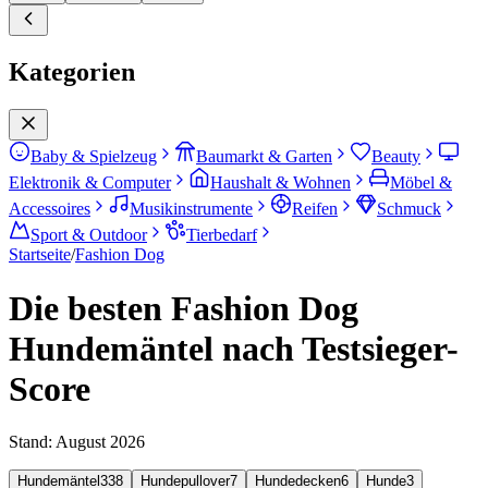
Kategorien
Baby & Spielzeug
Baumarkt & Garten
Beauty
Elektronik & Computer
Haushalt & Wohnen
Möbel &
Accessoires
Musikinstrumente
Reifen
Schmuck
Sport & Outdoor
Tierbedarf
Startseite
/
Fashion Dog
Die besten Fashion Dog
Hundemäntel nach Testsieger-
Score
Stand:
August 2026
Hundemäntel
338
Hundepullover
7
Hundedecken
6
Hunde
3