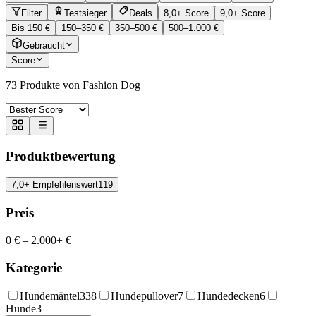
Filter
Testsieger
Deals
8,0+ Score
9,0+ Score
Bis 150 €
150–350 €
350–500 €
500–1.000 €
Gebraucht
Score
73
Produkte von Fashion Dog
Produktbewertung
7,0+ Empfehlenswert
119
Preis
0 €
–
2.000+ €
Kategorie
Hundemäntel
338
Hundepullover
7
Hundedecken
6
Hunde
3