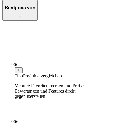
Bestpreis von
Fashion Dog Hundemantel speziell für
Dackel - Braun - 39
Empfehlenswert
Testsieger Score
79
90
€
ab
57
Tipp
Produkte vergleichen
Mehrere Favoriten merken und Preise,
Fashion Dog Fleece-Hundemantel -
Bewertungen und Features direkt
Fuchsia - 27
gegenüberstellen.
Empfehlenswert
Testsieger Score
76
90
€
ab
35