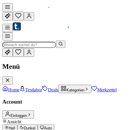
Menü
Home
Testlabor
Deals
Merkzettel
Kategorien
Account
Einloggen
Ansicht
Hell
Dunkel
Auto