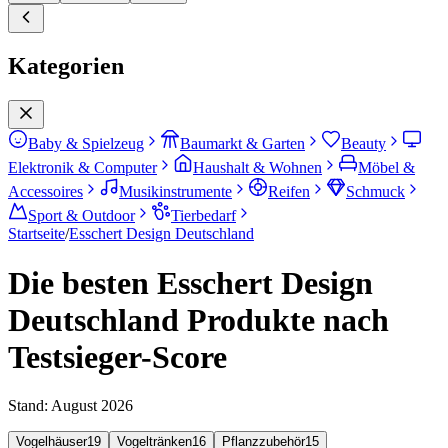
Kategorien
Baby & Spielzeug
Baumarkt & Garten
Beauty
Elektronik & Computer
Haushalt & Wohnen
Möbel &
Accessoires
Musikinstrumente
Reifen
Schmuck
Sport & Outdoor
Tierbedarf
Startseite
/
Esschert Design Deutschland
Die besten Esschert Design
Deutschland Produkte nach
Testsieger-Score
Stand:
August 2026
Vogelhäuser
19
Vogeltränken
16
Pflanzzubehör
15