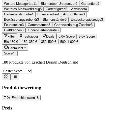
Weitere Messgeräte
11
Blumentopf Untersetzer
9
Gartentiere
9
Weiteres Messwerkzeug
8
Gartenfiguren
5
Anzünder
4
Gartenhandschuhe
4
Pflanzenroller
4
Anzuchthilfen
3
Bewässerungszubehör
3
Blumenständer
3
Entdeckerspielzeuge
3
Feuerstellen
3
Gartenstatuen
3
Gartenwerkzeug-Zubehör
3
Gießkannen
3
Kinder-Gartengeräte
3
Filter
Testsieger
Deals
8,0+ Score
9,0+ Score
Bis 150 €
150–350 €
350–500 €
500–1.000 €
Gebraucht
Score
180
Produkte von Esschert Design Deutschland
Produktbewertung
7,0+ Empfehlenswert
18
Preis