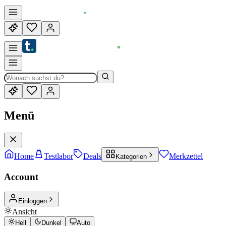
Menü
Home
Testlabor
Deals
Merkzettel
Kategorien
Account
Einloggen
Ansicht
Hell
Dunkel
Auto