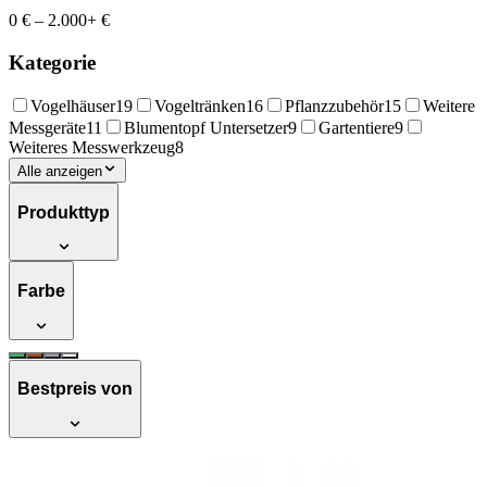
0 €
–
2.000+ €
Kategorie
Vogelhäuser
19
Vogeltränken
16
Pflanzzubehör
15
Weitere
Messgeräte
11
Blumentopf Untersetzer
9
Gartentiere
9
Weiteres Messwerkzeug
8
Alle anzeigen
Produkttyp
Farbe
Bestpreis von
Esschert Design Gehwegplatte,