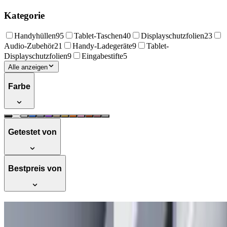
Kategorie
Handyhüllen
95
Tablet-Taschen
40
Displayschutzfolien
23
Audio-Zubehör
21
Handy-Ladegeräte
9
Tablet-
Displayschutzfolien
9
Eingabestifte
5
Alle anzeigen
Farbe
Getestet von
Bestpreis von
ESR 3 in 1 Ladestation für Apple Watch
und iPhone, Qi2.2 25W Induktive