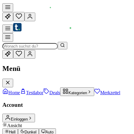
Menü
Home
Testlabor
Deals
Merkzettel
Kategorien
Account
Einloggen
Ansicht
Hell
Dunkel
Auto