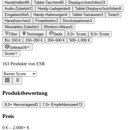
Handyhüllen
95
Tablet-Taschen
40
Displayschutzfolien
23
Audio-Zubehör
21
Handy-Ladegeräte
9
Tablet-Displayschutzfolien
9
Eingabestifte
5
Handy-Halterungen
4
Tablet-Tastaturen
3
Toner
3
Handytaschen
2
Powerbanks
2
Druckerpatronen
1
Wearables-Zubehör
1
Wireless-Mäuse
1
Filter
Testsieger
Deals
8,0+ Score
9,0+ Score
Bis 150 €
150–350 €
350–500 €
500–1.000 €
Gebraucht
Score
163
Produkte von ESR
Produktbewertung
8,0+ Hervorragend
3
7,0+ Empfehlenswert
73
Preis
0 €
–
2.000+ €